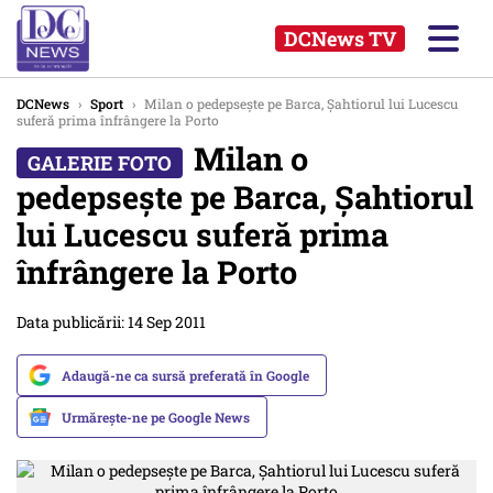
DCNews TV
DCNews
›
Sport
›
Milan o pedepseşte pe Barca, Şahtiorul lui Lucescu
suferă prima înfrângere la Porto
Milan o
pedepseşte pe Barca, Şahtiorul
lui Lucescu suferă prima
înfrângere la Porto
Data publicării: 14 Sep 2011
Adaugă-ne ca sursă preferată în Google
Urmărește-ne pe Google News