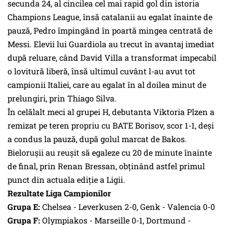
secunda 24, al cincilea cel mai rapid gol din istoria
Champions League, însă catalanii au egalat înainte de
pauză, Pedro împingând în poartă mingea centrată de
Messi. Elevii lui Guardiola au trecut în avantaj imediat
după reluare, când David Villa a transformat impecabil
o lovitură liberă, însă ultimul cuvânt l-au avut tot
campionii Italiei, care au egalat în al doilea minut de
prelungiri, prin Thiago Silva.
În celălalt meci al grupei H, debutanta Viktoria Plzen a
remizat pe teren propriu cu BATE Borisov, scor 1-1, deşi
a condus la pauză, după golul marcat de Bakos.
Bieloruşii au reuşit să egaleze cu 20 de minute înainte
de final, prin Renan Bressan, obţinând astfel primul
punct din actuala ediţie a Ligii.
Rezultate Liga Campionilor
Grupa E:
Chelsea - Leverkusen 2-0, Genk - Valencia 0-0
Grupa F:
Olympiakos - Marseille 0-1, Dortmund -