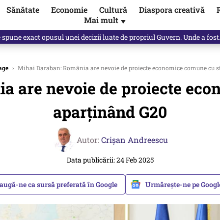
Sănătate
Economie
Cultură
Diaspora creativă
Mai mult
▼
spre „omul harnic“ / video
age
›
Mihai Daraban: România are nevoie de proiecte economice comune cu s
a are nevoie de proiecte eco
aparținând G20
Autor:
Crişan Andreescu
Data publicării: 24 Feb 2025
augă-ne ca sursă preferată în Google
Urmărește-ne pe Goog