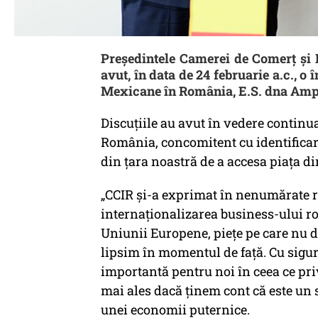
Președintele Camerei de Comerț și 
avut, în data de 24 februarie a.c., o
Mexicane în România, E.S. dna Amp
Discuțiile au avut în vedere continua
România, concomitent cu identificar
din țara noastră de a accesa piața d
„CCIR și-a exprimat în nenumărate r
internaționalizarea business-ului r
Uniunii Europene, piețe pe care nu de
lipsim în momentul de față. Cu sigur
importantă pentru noi în ceea ce pr
mai ales dacă ținem cont că este un s
unei economii puternice.