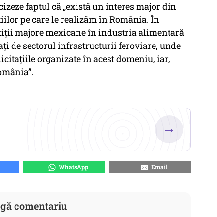
izeze faptul că „există un interes major din
iilor pe care le realizăm în România. În
tiții majore mexicane în industria alimentară
ți de sectorul infrastructurii feroviare, unde
icitațiile organizate în acest domeniu, iar,
România”.
.
→
WhatsApp
Email
gă comentariu