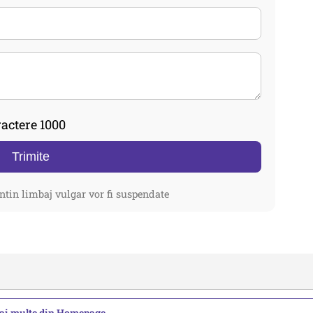
actere 1000
Trimite
ntin limbaj vulgar vor fi suspendate
mai multe din Homepage