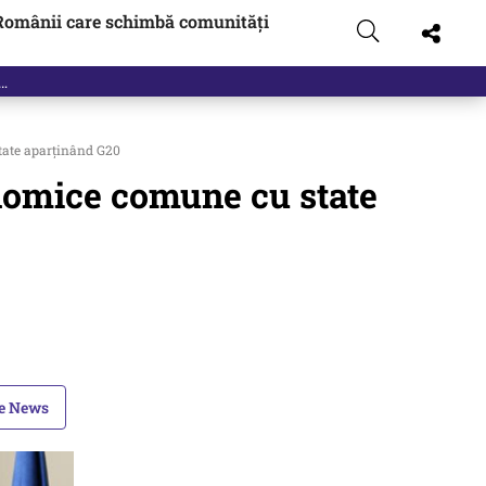
Românii care schimbă comunități
tate aparținând G20
nomice comune cu state
le News