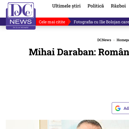
Ultimele știri
Politică
Război
Cele mai citite
Ilie Bolojan, gafă în direct de
DCNews
›
Homep
Mihai Daraban: Români
Ad