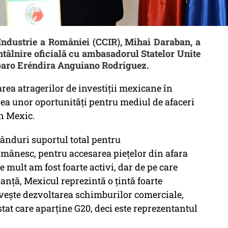
Industrie a României (CCIR), Mihai Daraban, a
 întâlnire oficială cu ambasadorul Statelor Unite
aro Eréndira Anguiano Rodríguez.
rea atragerilor de investiții mexicane în
ea unor oportunități pentru mediul de afaceri
in Mexic.
ânduri suportul total pentru
omânesc, pentru accesarea piețelor din afara
 mult am fost foarte activi, dar de pe care
anță, Mexicul reprezintă o țintă foarte
ivește dezvoltarea schimburilor comerciale,
tat care aparţine G20, deci este reprezentantul