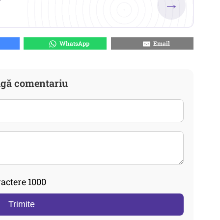
→
WhatsApp
Email
gă comentariu
actere 1000
Trimite