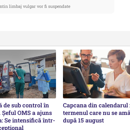
ntin limbaj vulgar vor fi suspendate
 de sub control în
Capcana din calendarul f
. Șeful OMS a ajuns
termenul care nu se am
: Se intensifică într-
după 15 august
cepţional