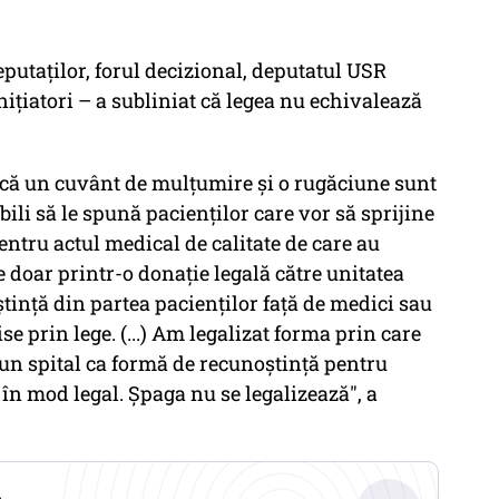
putaţilor, forul decizional, deputatul USR
ţiatori – a subliniat că legea nu echivalează
i că un cuvânt de mulţumire şi o rugăciune sunt
bili să le spună pacienţilor care vor să sprijine
entru actul medical de calitate de care au
ce doar printr-o donaţie legală către unitatea
tinţă din partea pacienţilor faţă de medici sau
ise prin lege. (...) Am legalizat forma prin care
 un spital ca formă de recunoştinţă pentru
e în mod legal. Şpaga nu se legalizează", a
.