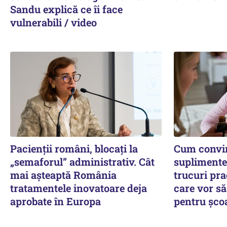
Sandu explică ce îi face
vulnerabili / video
Pacienții români, blocați la
Cum convin
„semaforul” administrativ. Cât
suplimente 
mai așteaptă România
trucuri pra
tratamentele inovatoare deja
care vor să
aprobate în Europa
pentru șco