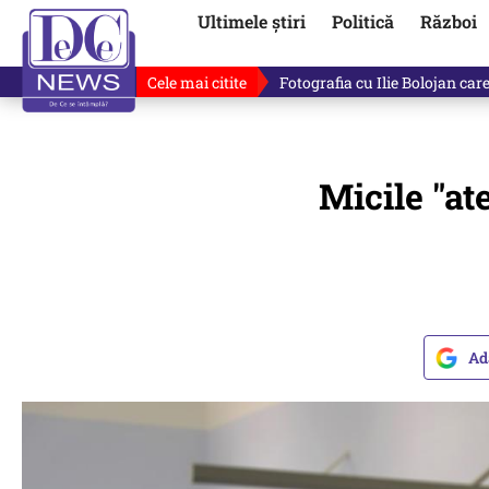
Ultimele știri
Politică
Război
Cele mai citite
De ce minte Ilie Bolojan? Ce 
Micile "ate
Ad