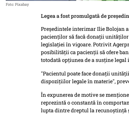
Foto: Pixabay
Legea a fost promulgată de președint
Preşedintele interimar Ilie Bolojan a
pacienţilor să facă donaţii unităţilor
legislaţiei în vigoare. Potrivit Ager
posibilităţii ca pacienţii să ofere ba
totodată opţiunea de a susţine legal i
"Pacientul poate face donaţii unităţii
dispoziţiilor legale în materie", prev
În expunerea de motive se menţione
reprezintă o constantă în comportam
lupta dintre dreptul la recunoştinţă ş