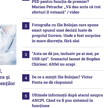
PSD pentru funcția de premier?
Marian Petrache: „Vă dau scris că trei
sferturi îl votează” / video
Fotografia cu Ilie Bolojan care spune
exact opusul unei decizii luate de
propriul Guvern. Unde a fost surprins
în mare discreție, fără alai
”Asta ne dă jos, inclusiv pe ai mei, pe
USR-iști”. Scenariul lansat de Bogdan
Chirieac: Altfel nu scapi
,
re și
De ce a mințit Ilie Bolojan? Victor
Ponta ne dă răspunsul
enților
Ultimele informații după atacul asupra
ANCPI. Când va fi pus sistemul în
funcțiune