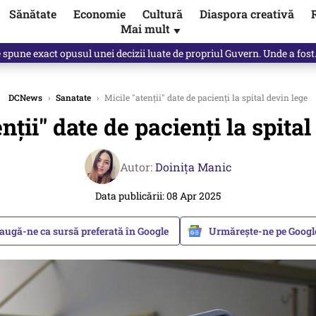
Sănătate
Economie
Cultură
Diaspora creativă
Mai mult
▼
spune Mircea Badea: E o minciună de mari proporții
DCNews
›
Sanatate
›
Micile "atenții" date de pacienți la spital devin lege
nții" date de pacienți la spita
Autor:
Doinița Manic
Data publicării: 08 Apr 2025
augă-ne ca sursă preferată în Google
Urmărește-ne pe Goog