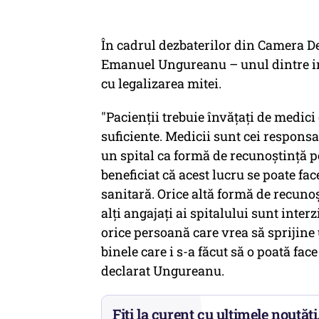
În cadrul dezbaterilor din Camera De
Emanuel Ungureanu – unul dintre ini
cu legalizarea mitei.
"Pacienţii trebuie învăţaţi de medic
suficiente. Medicii sunt cei responsa
un spital ca formă de recunoştinţă p
beneficiat că acest lucru se poate fa
sanitară. Orice altă formă de recunoş
alţi angajaţi ai spitalului sunt interz
orice persoană care vrea să sprijine
binele care i s-a făcut să o poată fac
declarat Ungureanu.
Fiți la curent cu ultimele noutăți