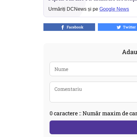
Urmăriți DCNews și pe
Google News
Facebook
Twitter
Adau
0
caractere :: Număr maxim de car