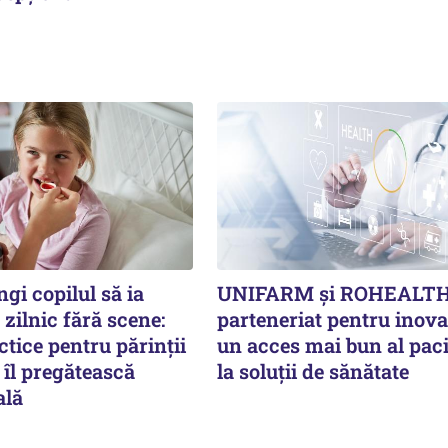
gi copilul să ia
UNIFARM și ROHEALTH
zilnic fără scene:
parteneriat pentru inova
ctice pentru părinții
un acces mai bun al paci
 îl pregătească
la soluții de sănătate
ală