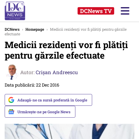
DCNews TV
DCNews
›
Homepage
›
Medicii rezidenți vor fi plătiți pentru gărzile
efectuate
Medicii rezidenți vor fi plătiți
pentru gărzile efectuate
Autor:
Crişan Andreescu
Data publicării: 22 Dec 2016
Adaugă-ne ca sursă preferată în Google
Urmărește-ne pe Google News