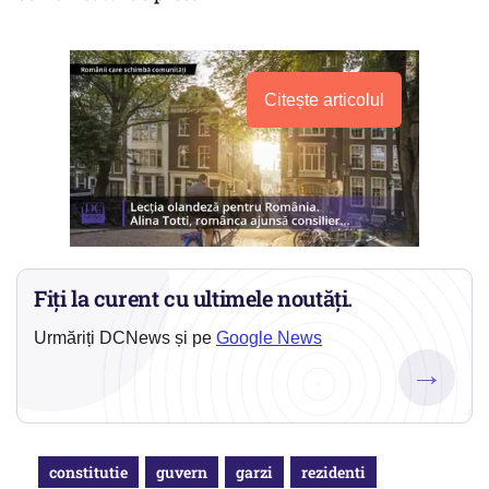
Citește articolul
Fiți la curent cu ultimele noutăți.
Urmăriți DCNews și pe
Google News
→
constitutie
guvern
garzi
rezidenti