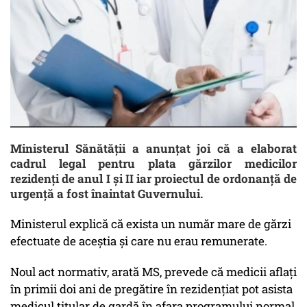
Ministerul Sănătăţii a anunţat joi că a elaborat
cadrul legal pentru plata gărzilor medicilor
rezidenţi de anul I şi II iar proiectul de ordonanţă de
urgenţă a fost înaintat Guvernului.
Ministerul explică că exista un număr mare de gărzi
efectuate de aceştia şi care nu erau remunerate.
Noul act normativ, arată MS, prevede că medicii aflaţi
în primii doi ani de pregătire în rezidenţiat pot asista
medicul titular de gardă în afara programului normal