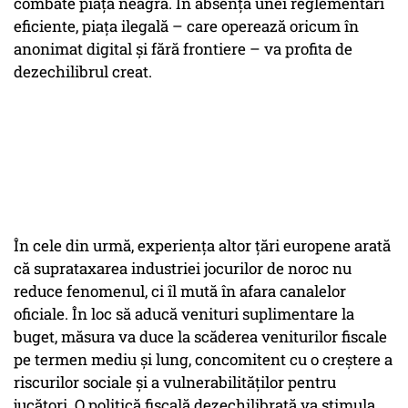
combate piața neagră. În absența unei reglementări
eficiente, piața ilegală – care operează oricum în
anonimat digital și fără frontiere – va profita de
dezechilibrul creat.
În cele din urmă, experiența altor țări europene arată
că suprataxarea industriei jocurilor de noroc nu
reduce fenomenul, ci îl mută în afara canalelor
oficiale. În loc să aducă venituri suplimentare la
buget, măsura va duce la scăderea veniturilor fiscale
pe termen mediu și lung, concomitent cu o creștere a
riscurilor sociale și a vulnerabilităților pentru
jucători. O politică fiscală dezechilibrată va stimula