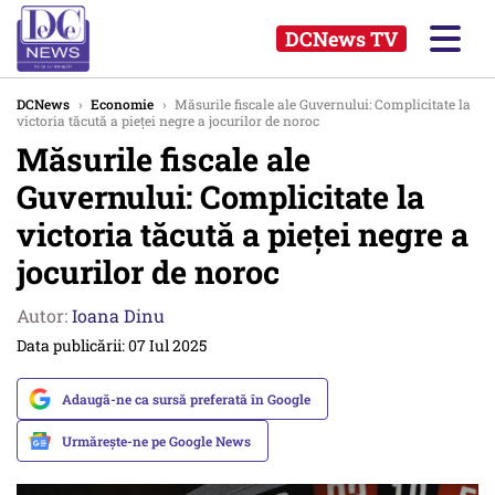
DCNews TV
DCNews
›
Economie
›
Măsurile fiscale ale Guvernului: Complicitate la
victoria tăcută a pieței negre a jocurilor de noroc
Măsurile fiscale ale
Guvernului: Complicitate la
victoria tăcută a pieței negre a
jocurilor de noroc
Autor:
Ioana Dinu
Data publicării: 07 Iul 2025
Adaugă-ne ca sursă preferată în Google
Urmărește-ne pe Google News