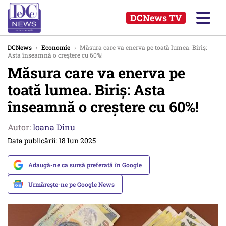
DCNews TV
DCNews
›
Economie
›
Măsura care va enerva pe toată lumea. Biriș:
Asta înseamnă o creștere cu 60%!
Măsura care va enerva pe
toată lumea. Biriș: Asta
înseamnă o creștere cu 60%!
Autor:
Ioana Dinu
Data publicării: 18 Iun 2025
Adaugă-ne ca sursă preferată în Google
Urmărește-ne pe Google News