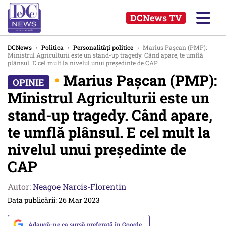
DCNews TV
DCNews
›
Politica
›
Personalități politice
›
Marius Pașcan (PMP):
Ministrul Agriculturii este un stand-up tragedy. Când apare, te umflă
plânsul. E cel mult la nivelul unui președinte de CAP
•
Marius Pașcan (PMP):
Ministrul Agriculturii este un
stand-up tragedy. Când apare,
te umflă plânsul. E cel mult la
nivelul unui președinte de
CAP
Autor:
Neagoe Narcis-Florentin
Data publicării: 26 Mar 2023
Adaugă-ne ca sursă preferată în Google