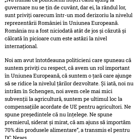
guvernare nu se țin de cuvânt, dar ei, la rândul lor,
sunt priviți oarecum într-un mod derizoriu la nivelul
reprezentării României în Uniunea Europeană.
România nu a fost niciodată atât de jos și căzută și
călcată în picioare cum este astăzi la nivel
internațional.
Noi am avut întotdeauna politicieni care spuneau că
suntem priviți cu respect, că avem un rol important
în Uniunea Europeană, că suntem o țară care ajunge
să se ridice la nivelul țărilor dezvoltate. Și iată, noi nu
intrăm în Schengen, noi avem cele mai mici
subvenții la agricultură, suntem pe ultimul loc la
compensațiile acordate de UE pentru agricultori. Ne
spune președintele că nu înțelege. Ne spune
premierul, siderat și mirat, că am ajuns să importăm
70% din produsele alimentare”, a transmis el pentru
DC News.