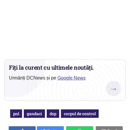
Fiți la curent cu ultimele noutăți.
Urmăriți DCNews și pe
Google News
→
pnl
gandaci
dsp
corpul de control