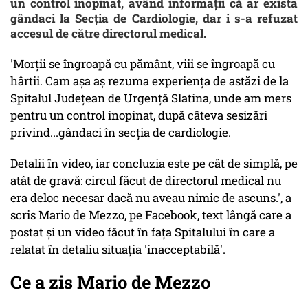
un control inopinat, având informații că ar exista
gândaci la Secția de Cardiologie, dar i s-a refuzat
accesul de către directorul medical.
'Morții se îngroapă cu pământ, viii se îngroapă cu
hârtii. Cam așa aș rezuma experiența de astăzi de la
Spitalul Județean de Urgență Slatina, unde am mers
pentru un control inopinat, după câteva sesizări
privind...gândaci în secția de cardiologie.
Detalii în video, iar concluzia este pe cât de simplă, pe
atât de gravă: circul făcut de directorul medical nu
era deloc necesar dacă nu aveau nimic de ascuns.', a
scris Mario de Mezzo, pe Facebook, text lângă care a
postat și un video făcut în fața Spitalului în care a
relatat în detaliu situația 'inacceptabilă'.
Ce a zis Mario de Mezzo