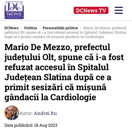
DCNews TV
DCNews
›
Politica
›
Personalități politice
›
Mario De Mezzo, prefectul
județului Olt, spune că i-a fost refuzat accesul în Spitalul Județean Slatina
după ce a primit sesizări că mișună gândacii la Cardiologie
Mario De Mezzo, prefectul
județului Olt, spune că i-a fost
refuzat accesul în Spitalul
Județean Slatina după ce a
primit sesizări că mișună
gândacii la Cardiologie
Autor:
Andrei Itu
Data publicării: 18 Aug 2023