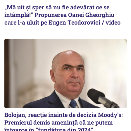
„Mă uit și sper să nu fie adevărat ce se
întâmplă!“ Propunerea Oanei Gheorghiu
care l-a uluit pe Eugen Teodorovici / video
Bolojan, reacție înainte de decizia Moody’s:
Premierul demis amenință că ne putem
întoarce în ”fundătura din 2024”