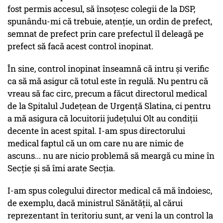
fost permis accesul, să însoțesc colegii de la DSP,
spunându-mi că trebuie, atenție, un ordin de prefect,
semnat de prefect prin care prefectul îl deleagă pe
prefect să facă acest control inopinat.
În sine, control inopinat înseamnă că intru și verific
ca să mă asigur că totul este în regulă. Nu pentru că
vreau să fac circ, precum a făcut directorul medical
de la Spitalul Județean de Urgență Slatina, ci pentru
a mă asigura că locuitorii județului Olt au condiții
decente în acest spital. I-am spus directorului
medical faptul că un om care nu are nimic de
ascuns... nu are nicio problemă să meargă cu mine în
Secție și să îmi arate Secția.
I-am spus colegului director medical că mă îndoiesc,
de exemplu, dacă ministrul Sănătății, al cărui
reprezentant în teritoriu sunt, ar veni la un control la