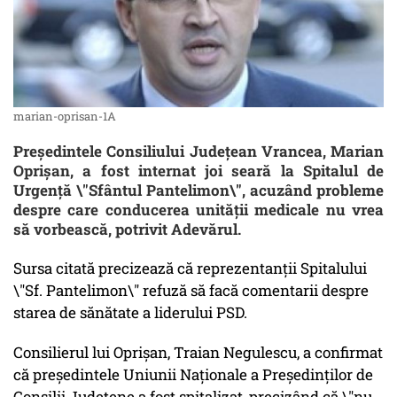
marian-oprisan-1A
Președintele Consiliului Județean Vrancea, Marian
Oprișan, a fost internat joi seară la Spitalul de
Urgență \"Sfântul Pantelimon\", acuzând probleme
despre care conducerea unității medicale nu vrea
să vorbească, potrivit Adevărul.
Sursa citată precizează că reprezentanții Spitalului
\"Sf. Pantelimon\" refuză să facă comentarii despre
starea de sănătate a liderului PSD.
Consilierul lui Oprișan, Traian Negulescu, a confirmat
că președintele Uniunii Naționale a Președinților de
Consilii Județene a fost spitalizat, precizând că \"nu