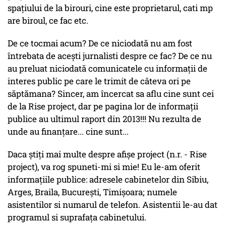
spațiului de la birouri, cine este proprietarul, cati mp
are biroul, ce fac etc.
De ce tocmai acum? De ce niciodată nu am fost
întrebata de acești jurnalisti despre ce fac? De ce nu
au preluat niciodată comunicatele cu informații de
interes public pe care le trimit de câteva ori pe
săptămana? Sincer, am încercat sa aflu cine sunt cei
de la Rise project, dar pe pagina lor de informații
publice au ultimul raport din 2013!!! Nu rezulta de
unde au finanțare... cine sunt...
Daca știți mai multe despre afișe project (n.r. - Rise
project), va rog spuneti-mi si mie! Eu le-am oferit
informațiile publice: adresele cabinetelor din Sibiu,
Arges, Braila, București, Timișoara; numele
asistentilor si numarul de telefon. Asistentii le-au dat
programul si suprafața cabinetului.