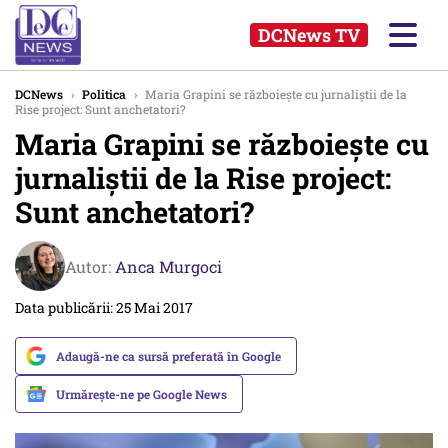
DCNews TV
DCNews
›
Politica
›
Maria Grapini se războiește cu jurnaliștii de la
Rise project: Sunt anchetatori?
Maria Grapini se războiește cu
jurnaliștii de la Rise project:
Sunt anchetatori?
Autor:
Anca Murgoci
Data publicării: 25 Mai 2017
Adaugă-ne ca sursă preferată în Google
Urmărește-ne pe Google News