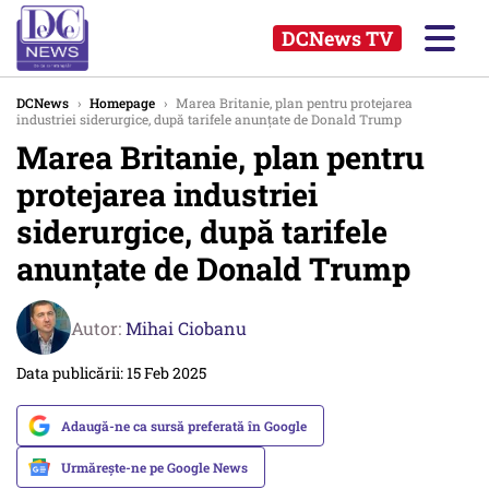
DCNews TV
DCNews
›
Homepage
›
Marea Britanie, plan pentru protejarea
industriei siderurgice, după tarifele anunţate de Donald Trump
Marea Britanie, plan pentru
protejarea industriei
siderurgice, după tarifele
anunţate de Donald Trump
Autor:
Mihai Ciobanu
Data publicării: 15 Feb 2025
Adaugă-ne ca sursă preferată în Google
Urmărește-ne pe Google News