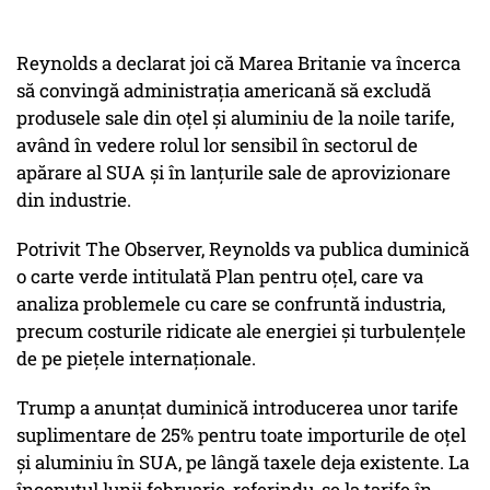
Reynolds a declarat joi că Marea Britanie va încerca
să convingă administrația americană să excludă
produsele sale din oțel și aluminiu de la noile tarife,
având în vedere rolul lor sensibil în sectorul de
apărare al SUA și în lanțurile sale de aprovizionare
din industrie.
Potrivit The Observer, Reynolds va publica duminică
o carte verde intitulată Plan pentru oțel, care va
analiza problemele cu care se confruntă industria,
precum costurile ridicate ale energiei și turbulențele
de pe piețele internaționale.
Trump a anunțat duminică introducerea unor tarife
suplimentare de 25% pentru toate importurile de oțel
și aluminiu în SUA, pe lângă taxele deja existente. La
începutul lunii februarie, referindu-se la tarife în