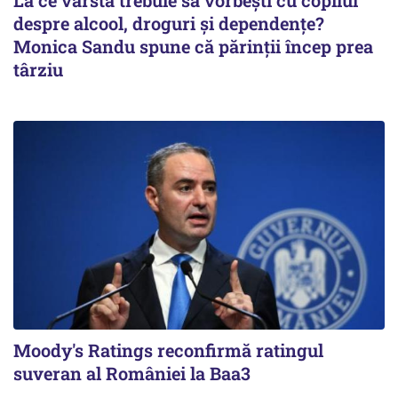
La ce vârstă trebuie să vorbești cu copilul
despre alcool, droguri și dependențe?
Monica Sandu spune că părinții încep prea
târziu
Moody's Ratings reconfirmă ratingul
suveran al României la Baa3