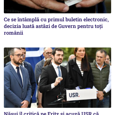
Ce se întâmplă cu primul buletin electronic,
decizia luată astăzi de Guvern pentru toți
românii
Năsui îl critică pe Fritz și acuză USR că