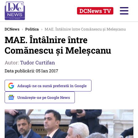
DCNews TV
DCNews
›
Politica
›
MAE. Întâlnire între Comănescu și Meleșcanu
MAE. Întâlnire între
Comănescu și Meleșcanu
Autor:
Tudor Curtifan
Data publicării: 05 Ian 2017
Adaugă-ne ca sursă preferată în Google
Urmărește-ne pe Google News