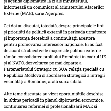
şi agenda diplomatică la zi ale ministerului,
informează un comunicat al Ministerului Afacerilor
Externe (MAE), scrie Agerpres.
Cei doi au discutat, totodată, despre principalele linii
şi priorităţi de politică externă în perioada următoare
şi importanţa deosebită a continuităţii acestora
pentru promovarea intereselor naţionale. Ei au fost
de acord că obiectivele majore ale politicii externe
rămân consolidarea profilului României în cadrul UE
şi al NATO, dezvoltarea pe mai departe a
Parteneriatului Strategic cu SUA, relaţia specială cu
Republica Moldova şi abordarea strategică a întregii
vecinătăţi a României, arată sursa citată.
Alte teme discutate au vizat oportunităţile deschise
în ultima perioadă în planul diplomaţiei economice,
continuarea reformei şi profesionalizării MAE şi