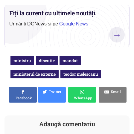
Fiți la curent cu ultimele noutăți.
Urmăriți DCNews și pe
Google News
→
ministru
discutie
mandat
ministerul de externe
teodor melescanu
Twitter
Email
Facebook
WhatsApp
Adaugă comentariu