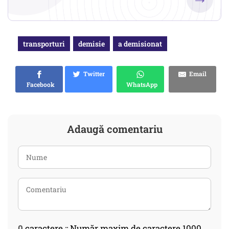
transporturi
demisie
a demisionat
Twitter
Email
Facebook
WhatsApp
Adaugă comentariu
0
caractere :: Număr maxim de caractere 1000