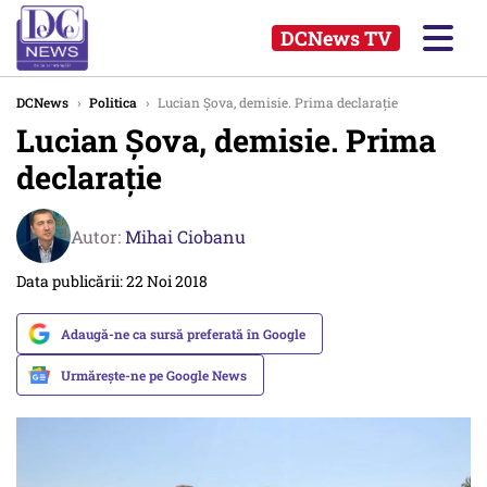
DCNews TV
DCNews
›
Politica
›
Lucian Şova, demisie. Prima declaraţie
Lucian Şova, demisie. Prima
declaraţie
Autor:
Mihai Ciobanu
Data publicării: 22 Noi 2018
Adaugă-ne ca sursă preferată în Google
Urmărește-ne pe Google News