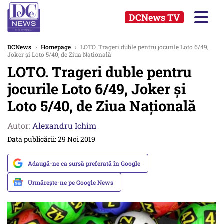
DCNews TV
DCNews
›
Homepage
›
LOTO. Trageri duble pentru jocurile Loto 6/49,
Joker și Loto 5/40, de Ziua Națională
LOTO. Trageri duble pentru
jocurile Loto 6/49, Joker și
Loto 5/40, de Ziua Națională
Autor:
Alexandru Ichim
Data publicării: 29 Noi 2019
Adaugă-ne ca sursă preferată în Google
Urmărește-ne pe Google News