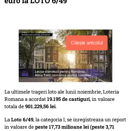
euro la LOTO 6/49
Citește articolul
La ultimele trageri loto ale lunii noiembrie, Loteria
Romana a acordat
19.195 de castiguri
, in valoare
totala de
901.229,56 lei
.
La
Loto 6/49
, la categoria I, se inregistreaza un report
in valoare de
peste 17,73 milioane
lei
(peste 3,71