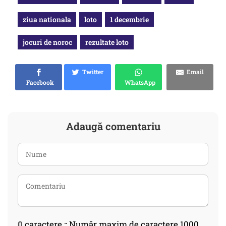
ziua nationala
loto
1 decembrie
jocuri de noroc
rezultate loto
Twitter
Email
Facebook
WhatsApp
Adaugă comentariu
0
caractere :: Număr maxim de caractere 1000