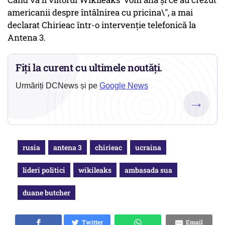
americanii despre întâlnirea cu pricina\", a mai
declarat Chirieac într-o intervenție telefonică la
Antena 3.
Fiți la curent cu ultimele noutăți.
Urmăriți DCNews și pe
Google News
→
rusia
antena 3
chirieac
ucraina
lideri politici
wikileaks
ambasada sua
duane butcher
Twitter
Email