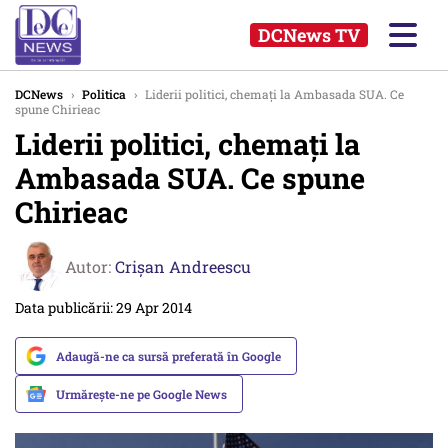
DCNews TV
DCNews
›
Politica
›
Liderii politici, chemați la Ambasada SUA. Ce
spune Chirieac
Liderii politici, chemați la
Ambasada SUA. Ce spune
Chirieac
Autor:
Crişan Andreescu
Data publicării: 29 Apr 2014
Adaugă-ne ca sursă preferată în Google
Urmărește-ne pe Google News