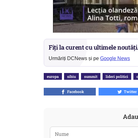
Fiți la curent cu ultimele noutăți
Urmăriți DCNews și pe
Google News
europa
sibiu
summit
lideri politici
Facebook
Twitter
Adau