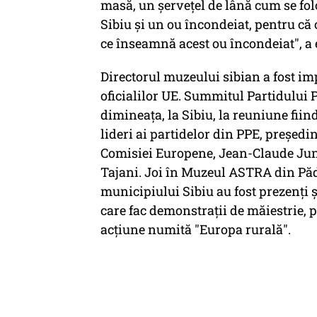
masă, un şerveţel de lână cum se fol
Sibiu şi un ou încondeiat, pentru că 
ce înseamnă acest ou încondeiat", a 
Directorul muzeului sibian a fost im
oficialilor UE. Summitul Partidului 
dimineaţa, la Sibiu, la reuniune fiind 
lideri ai partidelor din PPE, preşed
Comisiei Europene, Jean-Claude Jun
Tajani. Joi în Muzeul ASTRA din Pă
municipiului Sibiu au fost prezenţi ş
care fac demonstraţii de măiestrie, p
acţiune numită "Europa rurală".