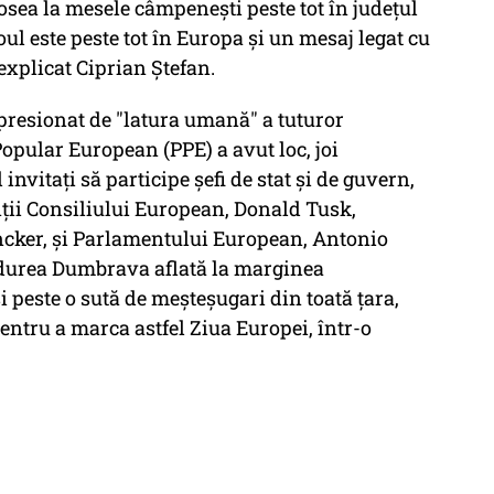
osea la mesele câmpeneşti peste tot în judeţul
oul este peste tot în Europa şi un mesaj legat cu
explicat Ciprian Ştefan.
presionat de "latura umană" a tuturor
Popular European (PPE) a avut loc, joi
invitaţi să participe şefi de stat şi de guvern,
inţii Consiliului European, Donald Tusk,
cker, şi Parlamentului European, Antonio
durea Dumbrava aflată la marginea
i peste o sută de meşteşugari din toată ţara,
entru a marca astfel Ziua Europei, într-o