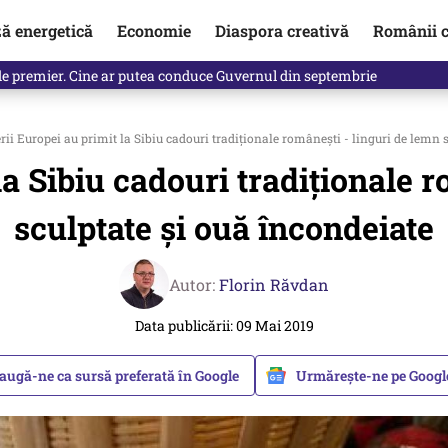
ză energetică
Economie
Diaspora creativă
Românii c
in electronic, decizia luată astăzi de Guvern pentru toți românii
rii Europei au primit la Sibiu cadouri tradiţionale româneşti - linguri de lemn 
la Sibiu cadouri tradiţionale 
sculptate şi ouă încondeiate
Autor:
Florin Răvdan
Data publicării: 09 Mai 2019
augă-ne ca sursă preferată în Google
Urmărește-ne pe Goog