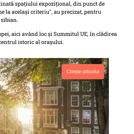
inată spaţiului expoziţional, din punct de
e la acelaşi criteriu", au precizat, pentru
sibian.
ropei, aici având loc şi Summitul UE, în clădirea
entrul istoric al oraşului.
Citește articolul