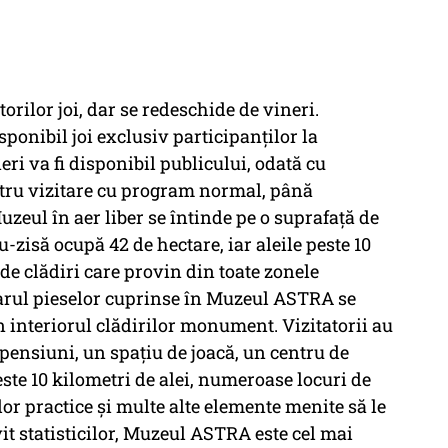
torilor joi, dar se redeschide de vineri.
ponibil joi exclusiv participanţilor la
i va fi disponibil publicului, odată cu
ru vizitare cu program normal, până
uzeul în aer liber se întinde pe o suprafaţă de
u-zisă ocupă 42 de hectare, iar aleile peste 10
 de clădiri care provin din toate zonele
tarul pieselor cuprinse în Muzeul ASTRA se
în interiorul clădirilor monument. Vizitatorii au
 pensiuni, un spaţiu de joacă, un centru de
este 10 kilometri de alei, numeroase locuri de
or practice şi multe alte elemente menite să le
it statisticilor, Muzeul ASTRA este cel mai