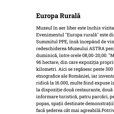
Europa Rurală
Muzeul în aer liber este închis vizita
Evenimentul "Europa rurală" este dis
Summitul PPE, însă începând de viner
redeschiderea Muzeului ASTRA pent
duminică, între orele 08,00-20,00. "M
96 hectare, din care expoziţia propri
kilometri. Aici se regăsesc peste 300
etnografice ale României, iar inven
ridică la 16.000, multe fiind expuse 
la dispoziţie două restaurante, două
informare turistică, patru parcări, p
popas, spaţii destinate demonstraţiil
facă şederea cât mai agreabilă.Potriv