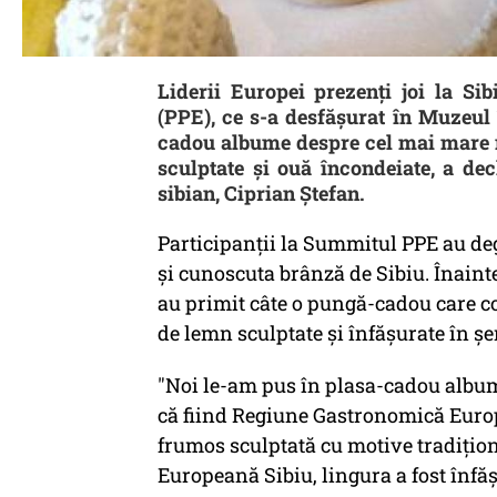
Liderii Europei prezenţi joi la S
(PPE), ce s-a desfăşurat în Muzeul
cadou albume despre cel mai mare m
sculptate şi ouă încondeiate, a de
sibian, Ciprian Ştefan.
Participanţii la Summitul PPE au deg
şi cunoscuta brânză de Sibiu. Înaint
au primit câte o pungă-cadou care 
de lemn sculptate şi înfăşurate în şe
"Noi le-am pus în plasa-cadou albu
că fiind Regiune Gastronomică Euro
frumos sculptată cu motive tradiţio
Europeană Sibiu, lingura a fost înfăş