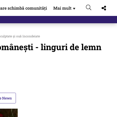
are schimbă comunități
Mai mult
▼
sculptate şi ouă încondeiate
româneşti - linguri de lemn
le News