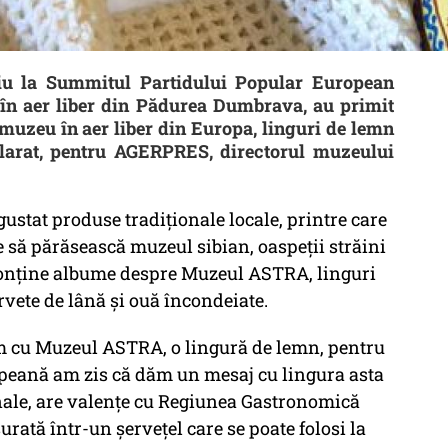
ibiu la Summitul Partidului Popular European
 în aer liber din Pădurea Dumbrava, au primit
uzeu în aer liber din Europa, linguri de lemn
clarat, pentru AGERPRES, directorul muzeului
ustat produse tradiţionale locale, printre care
e să părăsească muzeul sibian, oaspeţii străini
conţine albume despre Muzeul ASTRA, linguri
rvete de lână şi ouă încondeiate.
m cu Muzeul ASTRA, o lingură de lemn, pentru
peană am zis că dăm un mesaj cu lingura asta
nale, are valenţe cu Regiunea Gastronomică
urată într-un şerveţel care se poate folosi la