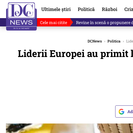
Ultimele știri
Politică
Război
Cri
Cele mai citite
Ce se întâmplă cu primul bulet
DCNews
›
Politica
›
Lide
Liderii Europei au primit 
Ad