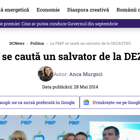
ză energetică
Economie
Diaspora creativă
Românii c
identificată. Ambasadoarea Ucrainei a fost convocată la Ministerul de
DCNews
›
Politica
›
La PMP se caută un salvator de la DEZASTRU
se caută un salvator de la 
Autor:
Anca Murgoci
Data publicării: 28 Mai 2014
augă-ne ca sursă preferată în Google
Urmărește-ne pe Goog