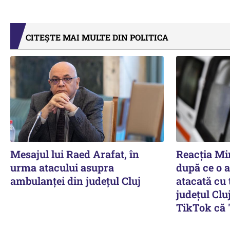
CITEȘTE MAI MULTE DIN POLITICA
Mesajul lui Raed Arafat, în
Reacția Min
urma atacului asupra
după ce o 
ambulanței din județul Cluj
atacată cu 
județul Clu
TikTok că "