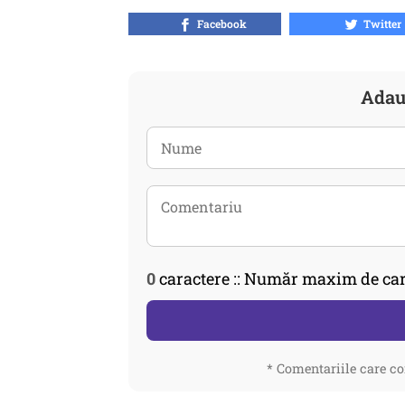
Facebook
Twitter
Adau
0
caractere :: Număr maxim de car
* Comentariile care co