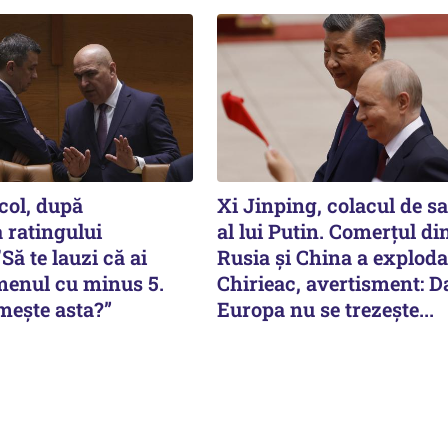
col, după
Xi Jinping, colacul de s
 ratingului
al lui Putin. Comerțul di
Să te lauzi că ai
Rusia și China a exploda
menul cu minus 5.
Chirieac, avertisment: D
ește asta?”
Europa nu se trezește...