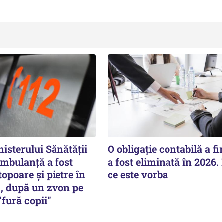
isterului Sănătății
O obligație contabilă a f
ambulanță a fost
a fost eliminată în 2026.
topoare și pietre în
ce este vorba
j, după un zvon pe
fură copii"