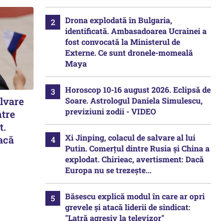
Drona explodată în Bulgaria,
identificată. Ambasadoarea Ucrainei a
fost convocată la Ministerul de
Externe. Ce sunt dronele-momeală
Maya
Horoscop 10-16 august 2026. Eclipsă de
alvare
Soare. Astrologul Daniela Simulescu,
previziuni zodii - VIDEO
ntre
t.
Xi Jinping, colacul de salvare al lui
acă
Putin. Comerțul dintre Rusia și China a
explodat. Chirieac, avertisment: Dacă
Europa nu se trezește...
Băsescu explică modul în care ar opri
grevele și atacă liderii de sindicat:
"Latră agresiv la televizor"