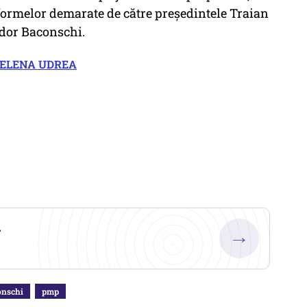
eformelor demarate de către președintele Traian
odor Baconschi.
E ELENA UDREA
.
→
onschi
pmp