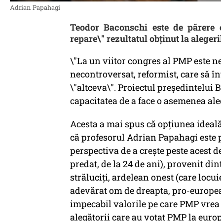
Adrian Papahagi
Teodor Baconschi este de părere 
repare\" rezultatul obținut la alege
\"La un viitor congres al PMP este ne
necontroversat, reformist, care să în
\"altceva\". Proiectul președintelu
capacitatea de a face o asemenea ale
Acesta a mai spus că opțiunea ideală
că profesorul Adrian Papahagi este 
perspectiva de a crește peste acest d
predat, de la 24 de ani), provenit dint
străluciți, ardelean onest (care locuie
adevărat om de dreapta, pro-europe
impecabil valorile pe care PMP vrea s
alegătorii care au votat PMP la euro