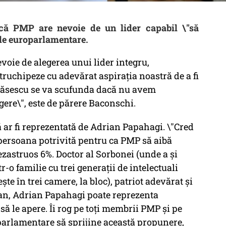
că PMP are nevoie de un lider capabil \"să
rile europarlamentare.
voie de alegerea unui lider integru,
truchipeze cu adevărat aspirația noastră de a fi
i Băsescu se va scufunda dacă nu avem
gere\", este de părere Baconschi.
 ar fi reprezentată de Adrian Papahagi. \"Cred
persoana potrivită pentru ca PMP să aibă
ezastruos 6%. Doctor al Sorbonei (unde a și
r-o familie cu trei generații de intelectuali
ște în trei camere, la bloc), patriot adevărat și
an, Adrian Papahagi poate reprezenta
ă le apere. Îi rog pe toți membrii PMP și pe
parlamentare să sprijine această propunere,