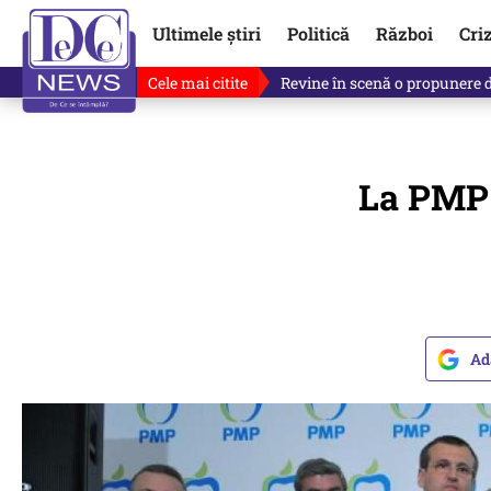
Ultimele știri
Politică
Război
Cri
Cele mai citite
Drona explodată în Bulgaria, 
La PMP 
Ad