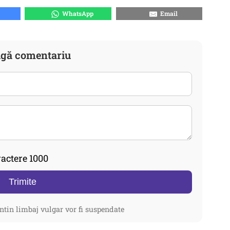
WhatsApp
Email
gă comentariu
actere 1000
Trimite
ntin limbaj vulgar vor fi suspendate