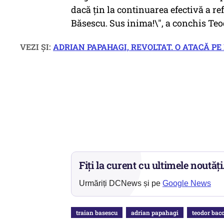
dacă țin la continuarea efectivă a r
Băsescu. Sus inima!\", a conchis Te
VEZI ȘI:
ADRIAN PAPAHAGI, REVOLTAT. O ATACĂ P
Fiți la curent cu ultimele noutăți
Urmăriți DCNews și pe
Google News
traian basescu
adrian papahagi
teodor bac