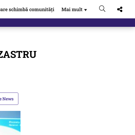
are schimbă comunități
Mai mult
▼
 Externe.…
DEZASTRU
le News