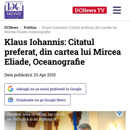
DCNews TV
DCNews
›
Politica
›
Klaus Iohannis: Citatul preferat, din cartea lui
Mircea Eliade, Oceanografie
Klaus Iohannis: Citatul
preferat, din cartea lui Mircea
Eliade, Oceanografie
Data publicării: 23 Apr 2015
Adaugă-ne ca sursă preferată în Google
Urmărește-ne pe Google News