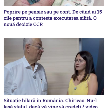
Poprire pe pensie sau pe cont. De când ai 15
zile pentru a contesta executarea silită. O
nouă decizie CCR
Situație hilară în România. Chirieac: Nu-l
lasă statul, dacă vă vine să credeți / video