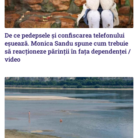
De ce pedepsele și confiscarea telefonului
eșuează. Monica Sandu spune cum trebuie
să reacționeze părinții în fața dependenței /
video