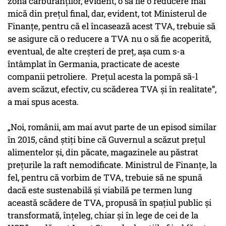
zona carburanților, evident, o să fie o reducere mai
mică din prețul final, dar, evident, tot Ministerul de
Finanțe, pentru că el încasează acest TVA, trebuie să
se asigure că o reducere a TVA nu o să fie acoperită,
eventual, de alte creșteri de preț, așa cum s-a
întâmplat în Germania, practicate de aceste
companii petroliere. Prețul acesta la pompă să-l
avem scăzut, efectiv, cu scăderea TVA și în realitate”,
a mai spus acesta.
„Noi, românii, am mai avut parte de un episod similar
în 2015, când știți bine că Guvernul a scăzut prețul
alimentelor și, din păcate, magazinele au păstrat
prețurile la raft nemodificate. Ministrul de Finanțe, la
fel, pentru că vorbim de TVA, trebuie să ne spună
dacă este sustenabilă și viabilă pe termen lung
această scădere de TVA, propusă în spațiul public și
transformată, înțeleg, chiar și în lege de cei de la