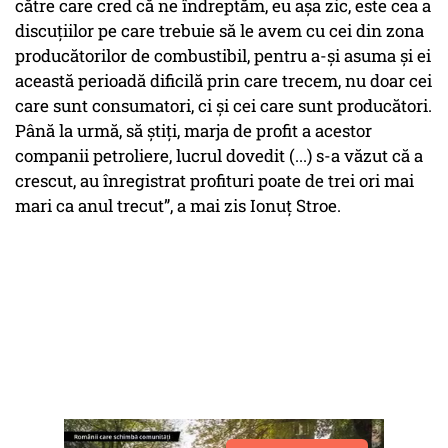
către care cred că ne îndreptăm, eu așa zic, este cea a
discuțiilor pe care trebuie să le avem cu cei din zona
producătorilor de combustibil, pentru a-și asuma și ei
această perioadă dificilă prin care trecem, nu doar cei
care sunt consumatori, ci și cei care sunt producători.
Până la urmă, să știți, marja de profit a acestor
companii petroliere, lucrul dovedit (...) s-a văzut că a
crescut, au înregistrat profituri poate de trei ori mai
mari ca anul trecut”, a mai zis Ionuț Stroe.