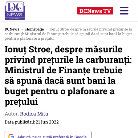
DCNews TV
DCNews
›
Homepage
›
Ionuț Stroe, despre măsurile privind prețurile la
carburanți: Ministrul de Finanțe trebuie să spună dacă sunt bani la buget
pentru o plafonare a prețului
Ionuț Stroe, despre măsurile
privind prețurile la carburanți:
Ministrul de Finanțe trebuie
să spună dacă sunt bani la
buget pentru o plafonare a
prețului
Autor:
Rodica Mitu
Data publicării: 21 Iun 2022
Adaugă-ne ca sursă preferată în Google