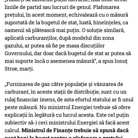
liniile de partid sau lucruri de genul. Plafonarea
prețului, în acest moment, echivalează cu o măsură
suportată de la bugetul de stat, luată, bineînțeles, ca
oamenii să plătească mai puțin. O soluție similară,
aplicată carburanților, după modelul din zona
gazului, ar putea să fie pe masa discuțiilor
Guvernului, dar doar dacă bugetul de stat ar putea să
mai suporte încă o asemenea măsură”, a spus Ionuț
Stroe, marți.
„Furnizarea de gaz către populație și vânzarea de
carburant, în aceste stații de distribuție, sunt cu un
rulaj financiar imens, de asta efortul statului ar fi unul
peste măsură. Nu ministrul Energiei trebuie să ofere
explicații în legătură cu lucrul acesta. Este cel puțin
subiectiv să-i ceri ministrului Energiei să facă acest
calcul.
Ministrul de Finanțe trebuie să spună dacă
sunt bani la buget pentru o plafonare a prețului