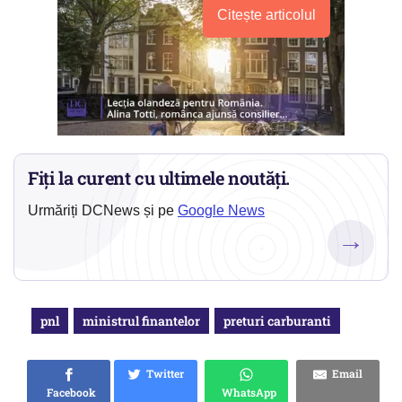
Citește articolul
Fiți la curent cu ultimele noutăți.
Urmăriți DCNews și pe
Google News
→
pnl
ministrul finantelor
preturi carburanti
Twitter
Email
Facebook
WhatsApp