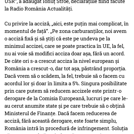
USR”, a adăugat Ionuț Stroe, declarațiile fiind făcute
la Radio România Actualități.
Cu privire la acciză, „aici, este puțin mai complicat, în
momentul de față”. „Pe zona carburanților, noi avem
o acciză fixă și să știți că este pe undeva pe la
minimul accizei, care se poate practica în UE, la fel,
nu ai voie să modifici acciza doar așa, fără un acord.
De câte ori s-a crescut acciza la nivel european și
România a crescut-o, dar tot așa, păstrând proporția.
Dacă vrem să o scădem, la fel, trebuie să o facem cu
acordul lor și doar în limita a 5%. Singura posibilitate
prin care putem să reducem accizele este printr-o
derogare de la Comisia Europeană, lucruri pe care le-
au cerut anumite state și pe care trebuie să o obțină
Ministerul de Finanțe. Dacă facem reducerea de
acciză, fără această derogare, este foarte simplu,
România intră în procedură de infringement. Soluția