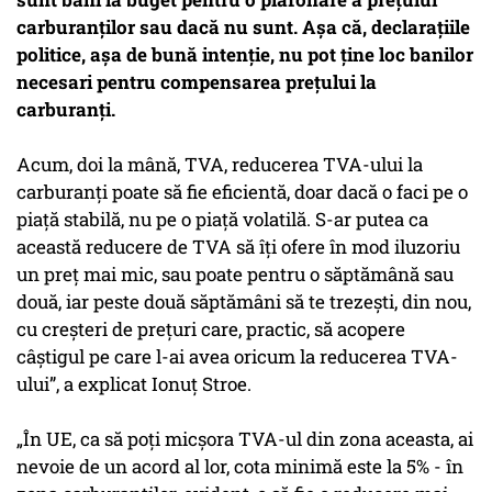
carburanților sau dacă nu sunt. Așa că, declarațiile
politice, așa de bună intenție, nu pot ține loc banilor
necesari pentru compensarea prețului la
carburanți.
Acum, doi la mână, TVA, reducerea TVA-ului la
carburanți poate să fie eficientă, doar dacă o faci pe o
piață stabilă, nu pe o piață volatilă. S-ar putea ca
această reducere de TVA să îți ofere în mod iluzoriu
un preț mai mic, sau poate pentru o săptămână sau
două, iar peste două săptămâni să te trezești, din nou,
cu creșteri de prețuri care, practic, să acopere
câștigul pe care l-ai avea oricum la reducerea TVA-
ului”, a explicat Ionuț Stroe.
„În UE, ca să poți micșora TVA-ul din zona aceasta, ai
nevoie de un acord al lor, cota minimă este la 5% - în