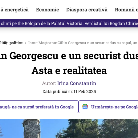
ză energetică
Economie
Diaspora creativă
Românii c
clinti pe Ilie Bolojan de la Palatul Victoria. Verdictul lui Bogdan Chiri
ități politice
›
Ionuț Moșteanu: Călin Georgescu e un securist dus cu capul, un 
n Georgescu e un securist dus
Asta e realitatea
Autor:
Irina Constantin
Data publicării: 11 Feb 2025
augă-ne ca sursă preferată în Google
Urmărește-ne pe Goog