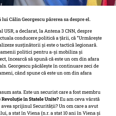
 lui Călin Georgescu părerea sa despre el.
l USR, a declarat, la Antena 3 CNN, despre
actuala conducere politică a țării, că ”Urmărește
lizeze susținătorii și este o tactică legionară.
amenii politici pentru a-și mobiliza și
pect, încearcă să spună că este un om din afara
 fals. Georgescu păcălește în continuare zeci de
oameni, când spune că este un om din afara
 asum asta. Este un securist care a fost membru
 Revoluție în Statele Unite?
Eu am ceva vârstă
 avea sprijinul Securității? Un om care a avut
ui, a stat în Viena (n.r. a stat 10 ani în Viena și