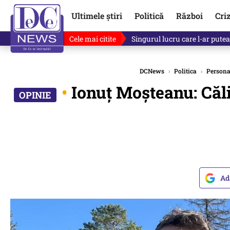
Ultimele știri
Politică
Război
Cri
Cele mai citite
Singurul lucru care l-ar putea 
DCNews
›
Politica
›
Personal
•
Ionuț Moșteanu: Căli
Ad