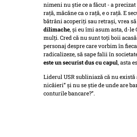
nimeni nu știe ce a făcut - a precizat
rață, măcăne ca o rață, e o rață. E sec
bătrâni acoperiți sau retrași, vrea s
dilimache
, și eu îmi asum asta, d-le
mulți. Cred că nu sunt toți boii acas
personaj despre care vorbim în fiecar
radicalizeze, să sape falii în societ
este un securist dus cu capul
, asta e
Liderul USR subliniază că nu există 
nicăieri” și nu se știe de unde are ba
conturile bancare?”.