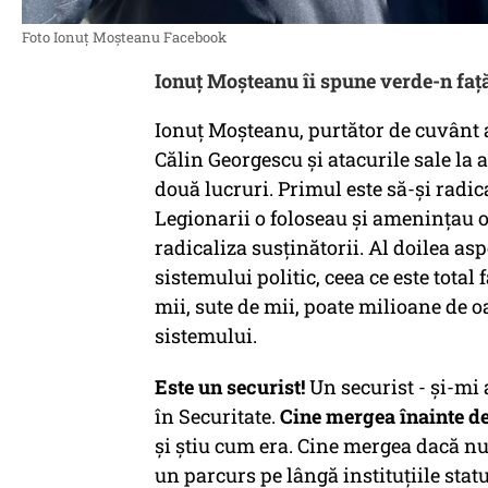
Foto Ionuț Moșteanu Facebook
Ionuț Moșteanu îi spune verde-n față
Ionuț Moșteanu, purtător de cuvânt a
Călin Georgescu și atacurile sale la 
două lucruri. Primul este să-și radica
Legionarii o foloseau și amenințau o
radicaliza susținătorii. Al doilea as
sistemului politic, ceea ce este total
mii, sute de mii, poate milioane de 
sistemului.
Este un securist!
Un securist - și-mi
în Securitate.
Cine mergea înainte de
și știu cum era. Cine mergea dacă nu
un parcurs pe lângă instituțiile statul