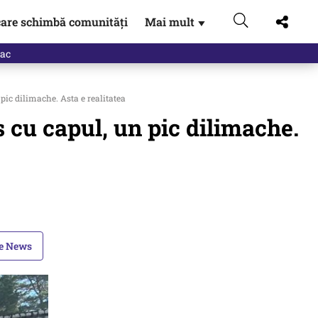
are schimbă comunități
Mai mult
▼
eac
pic dilimache. Asta e realitatea
 cu capul, un pic dilimache.
le News