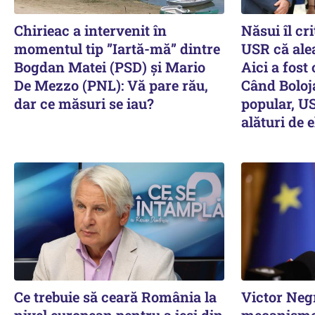
Chirieac a intervenit în
Năsui îl cri
momentul tip ”Iartă-mă” dintre
USR că alea
Bogdan Matei (PSD) și Mario
Aici a fost
De Mezzo (PNL): Vă pare rău,
Când Boloj
dar ce măsuri se iau?
popular, US
alături de e
Ce trebuie să ceară România la
Victor Neg
nivel european pentru a ieși din
mecanisme