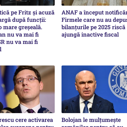
tică pe Fritz și acuză
ANAF a început notificăr
rgă după funcții:
Firmele care nu au depu
 o mare greșeală.
bilanțurile pe 2025 riscă
an nu va mai fi
ajungă inactive fiscal
R nu va mai fi
l
rescu cere activarea
Bolojan le mulțumește
lor europene pentru
românilor pentru că au