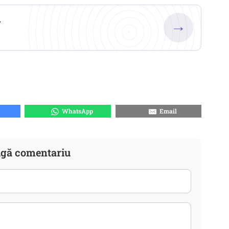
.
→
WhatsApp
Email
gă comentariu