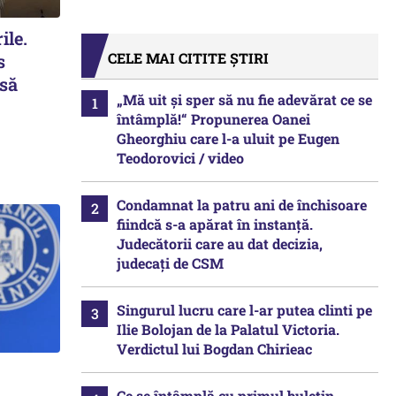
ile.
CELE MAI CITITE ȘTIRI
s
 să
„Mă uit și sper să nu fie adevărat ce se
întâmplă!“ Propunerea Oanei
Gheorghiu care l-a uluit pe Eugen
Teodorovici / video
Condamnat la patru ani de închisoare
fiindcă s-a apărat în instanță.
Judecătorii care au dat decizia,
judecați de CSM
Singurul lucru care l-ar putea clinti pe
Ilie Bolojan de la Palatul Victoria.
Verdictul lui Bogdan Chirieac
Ce se întâmplă cu primul buletin