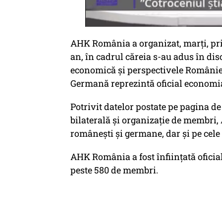
AHK România a organizat, marţi, pri
an, în cadrul căreia s-au adus în dis
economică şi perspectivele Românie
Germană reprezintă oficial econom
Potrivit datelor postate pe pagina de 
bilaterală şi organizaţie de membri
româneşti şi germane, dar şi pe cele 
AHK România a fost înfiinţată oficia
peste 580 de membri.