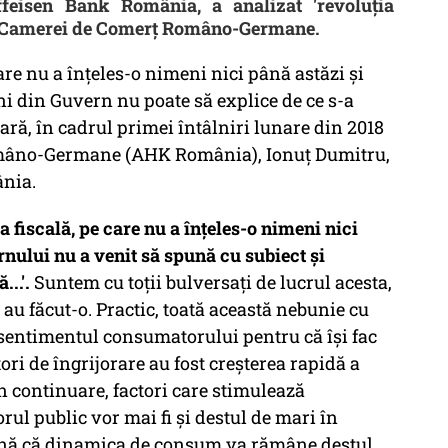
ffeisen Bank România, a analizat 'revoluţia
lor Camerei de Comerţ Româno-Germane.
are nu a înţeles-o nimeni nici până astăzi şi
ni din Guvern nu poate să explice de ce s-a
eară, în cadrul primei întâlniri lunare din 2018
mâno-Germane (AHK România), Ionuţ Dumitru,
nia.
 fiscală, pe care nu a înţeles-o nimeni nici
nului nu a venit să spună cu subiect şi
..'.
Suntem cu toţii bulversaţi de lucrul acesta,
au făcut-o. Practic, toată această nebunie cu
 sentimentul consumatorului pentru că îşi fac
ctori de îngrijorare au fost creşterea rapidă a
n continuare, factori care stimulează
rul public vor mai fi şi destul de mari în
mnă că dinamica de consum va rămâne destul