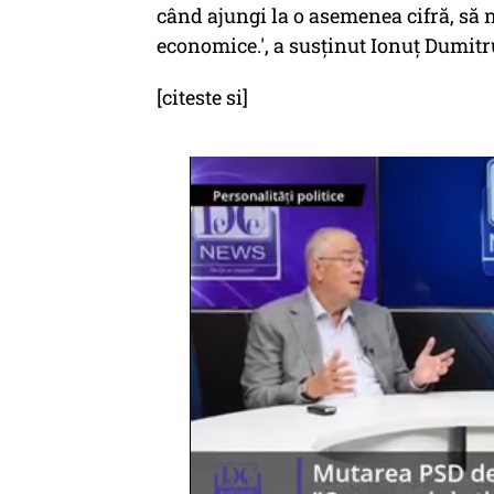
când ajungi la o asemenea cifră, să n
economice.', a susţinut Ionuţ Dumitr
[citeste si]