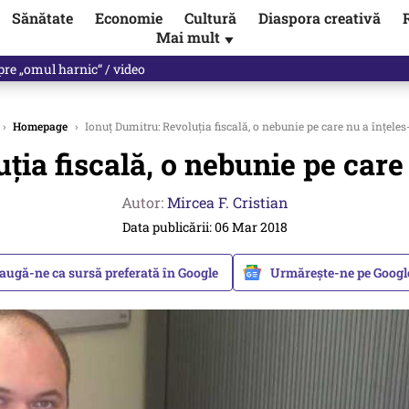
Sănătate
Economie
Cultură
Diaspora creativă
Mai mult
▼
nunță că a încălcat legea, de două ori. Planuri de pregătire pentru ră
›
Homepage
›
Ionuţ Dumitru: Revoluţia fiscală, o nebunie pe care nu a înţele
ţia fiscală, o nebunie pe care
Autor:
Mircea F. Cristian
Data publicării: 06 Mar 2018
augă-ne ca sursă preferată în Google
Urmărește-ne pe Goog