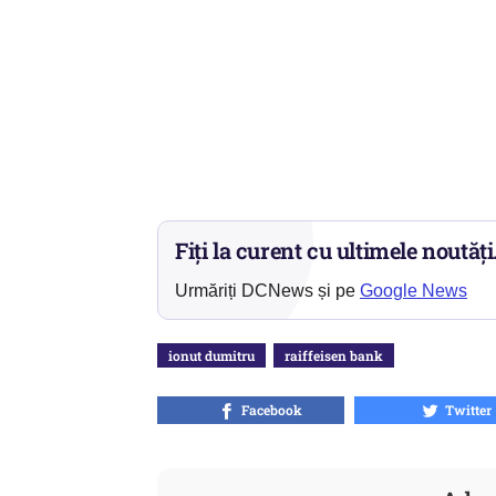
Fiți la curent cu ultimele noutăți
Urmăriți DCNews și pe
Google News
ionut dumitru
raiffeisen bank
Facebook
Twitter