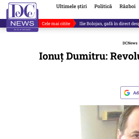
Ultimele știri
Politică
Război
Cele mai citite
Premierul demis Ilie Bolojan a
DCNews
Ionuţ Dumitru: Revolu
Ad