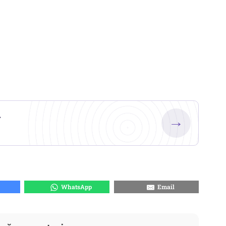
.
→
WhatsApp
Email