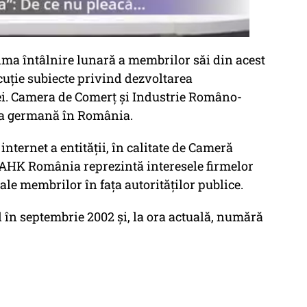
ma întâlnire lunară a membrilor săi din acest
cuţie subiecte privind dezvoltarea
i. Camera de Comerţ şi Industrie Româno-
ia germană în România.
internet a entităţii, în calitate de Cameră
, AHK România reprezintă interesele firmelor
ale membrilor în faţa autorităţilor publice.
l în septembrie 2002 şi, la ora actuală, numără