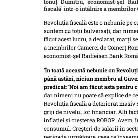
Ionuţ Dumitru, economist-şef Rai
fiscală' într-o întâlnire a membri
Revoluţia fiscală este o nebunie pe c
suntem cu toţii bulversaţi, dar nime
făcut acest lucru, a declarat, marţi s
a membrilor Camerei de Comerţ Ro
economist-şef Raiffeisen Bank Româ
'
În toată această nebunie cu Revoluţia
până astăzi, niciun membru al Guver
predicat: 'Noi am făcut asta pentru că.
dar nimeni nu poate să explice de ce 
Revoluţia fiscală a deteriorat masiv
griji de nivelul lor financiar. Alţi fa
inflaţiei şi creşterea ROBOR. Avem, î
consumul. Creşteri de salarii în secto
perioada următoare, ceea ce însea