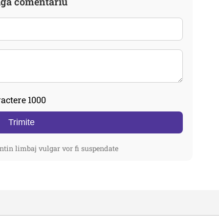
gă comentariu
actere 1000
Trimite
ntin limbaj vulgar vor fi suspendate