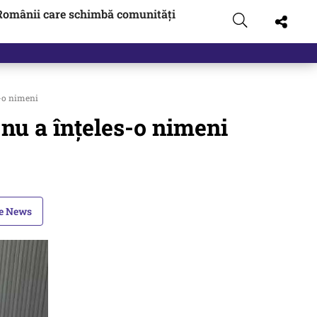
Românii care schimbă comunități
zboi
s-o nimeni
 nu a înţeles-o nimeni
le News