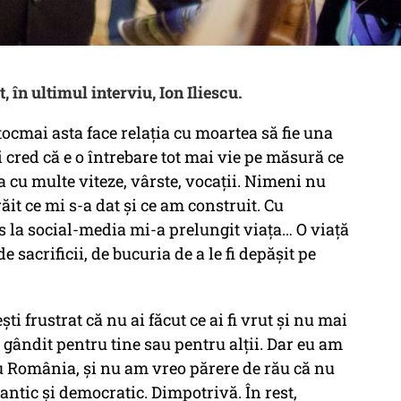
t, în ultimul interviu, Ion Iliescu.
 tocmai asta face relația cu moartea să fie una
i cred că e o întrebare tot mai vie pe măsură ce
a cu multe viteze, vârste, vocații. Nimeni nu
ăit ce mi s-a dat și ce am construit. Cu
s la social-media mi-a prelungit viața… O viață
e sacrificii, de bucuria de a le fi depășit pe
ști frustrat că nu ai făcut ce ai fi vrut și nu mai
i gândit pentru tine sau pentru alții. Dar eu am
tru România, și nu am vreo părere de rău că nu
antic și democratic. Dimpotrivă. În rest,