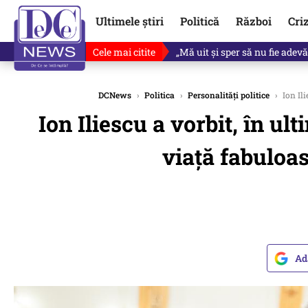
Ultimele știri
Politică
Război
Cri
Cele mai citite
Ce se întâmplă cu primul bulet
DCNews
›
Politica
›
Personalități politice
›
Ion Ili
Ion Iliescu a vorbit, în ul
viață fabuloas
Ad