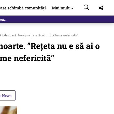
are schimbă comunități
Mai mult
▼
iață fabuloasă. Imaginația a făcut multă lume nefericită”
moarte. ”Rețeta nu e să ai o
ume nefericită”
le News