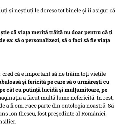
ți și neștiuți le doresc tot binele și îi asigur că
știe că viața merită trăită nu doar pentru că ți
de ea: să o personalizezi, să o faci să fie viața
 cred că e important să ne trăim toți viețile
fabuloasă și fericită pe care să o urmărești cu
 pe cât cu putință lucidă și mulțumitoare, pe
maginația a făcut multă lume nefericită. În rest,
de a fi om. Face parte din ontologia noastră. Să
uns Ion Iliescu, fost președinte al României,
nsilier.