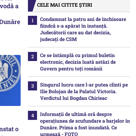
CELE MAI CITITE ȘTIRI
avodă a
Condamnat la patru ani de închisoare
 Dunăre
fiindcă s-a apărat în instanță.
Judecătorii care au dat decizia,
judecați de CSM
Ce se întâmplă cu primul buletin
electronic, decizia luată astăzi de
Guvern pentru toți românii
Singurul lucru care l-ar putea clinti pe
Ilie Bolojan de la Palatul Victoria.
Verdictul lui Bogdan Chirieac
Informații de ultimă oră despre
operațiunea de scufundare a barjelor în
Dunăre. Prima a fost inundată. Ce
nstat o
urmează - FOTO