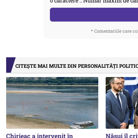
0
caractere :: Număr maxim de car
* Comentariile care co
CITEȘTE MAI MULTE DIN PERSONALITĂȚI POLITI
Chirieac a intervenit în
Năsui îl cri