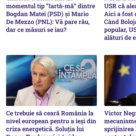
momentul tip ”Iartă-mă” dintre
USR că alea
Bogdan Matei (PSD) și Mario
Aici a fost
De Mezzo (PNL): Vă pare rău,
Când Boloj
dar ce măsuri se iau?
popular, US
alături de e
Ce trebuie să ceară România la
Victor Neg
nivel european pentru a ieși din
mecanisme
criza energetică. Soluția lui
sprijinirea