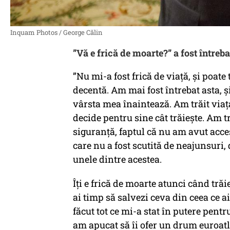
Inquam Photos / George Călin
”Vă e frică de moarte?” a fost întreba
”Nu mi-a fost frică de viață, și poate
decentă. Am mai fost întrebat asta, ș
vârsta mea înaintează. Am trăit viaț
decide pentru sine cât trăiește. Am tr
siguranță, faptul că nu am avut acce
care nu a fost scutită de neajunsuri, d
unele dintre acestea.
Îți e frică de moarte atunci când trăie
ai timp să salvezi ceva din ceea ce a
făcut tot ce mi-a stat în putere pen
am apucat să îi ofer un drum euroatl