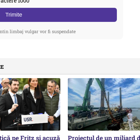
actere 1000
Trimite
ntin limbaj vulgar vor fi suspendate
CE
tică pe Fritz și acuză
Proiectul de un miliard d