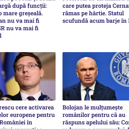
rgă după funcții:
care putea proteja Cern
 o mare greșeală.
rămas pe hârtie. Statul
an nu va mai fi
scufundă acum barje în
R nu va mai fi
l
rescu cere activarea
Bolojan le mulțumește
lor europene pentru
românilor pentru că au
 României în
răspuns apelului său: Co