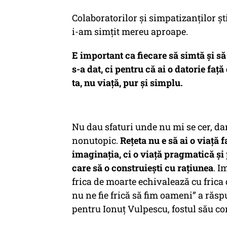
Colaboratorilor și simpatizanților știu
i-am simțit mereu aproape.
E important ca fiecare să simtă și să 
s-a dat, ci pentru că ai o datorie față 
ta, nu viață, pur și simplu.
Nu dau sfaturi unde nu mi se cer, dar
nonutopic.
Rețeta nu e să ai o viață 
imaginația, ci o viață pragmatică și
care să o construiești cu rațiunea
. I
frica de moarte echivalează cu frica 
nu ne fie frică să fim oameni” a răsp
pentru Ionuț Vulpescu, fostul său co