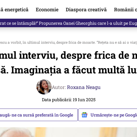
ză energetică
Economie
Diaspora creativă
Românii c
in electronic, decizia luată astăzi de Guvern pentru toți românii
escu a vorbit, în ultimul interviu, despre frica de moarte. ”Rețeta nu e să ai o v
timul interviu, despre frica de 
ă. Imaginația a făcut multă l
Autor:
Roxana Neagu
Data publicării: 19 Iun 2025
augă-ne ca sursă preferată în Google
Urmărește-ne pe Goog