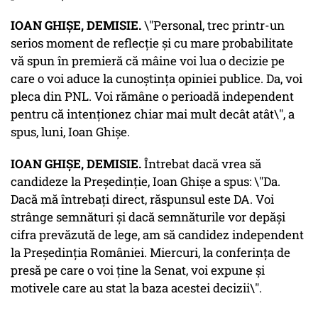
IOAN GHIȘE, DEMISIE.
\"Personal, trec printr-un
serios moment de reflecție și cu mare probabilitate
vă spun în premieră că mâine voi lua o decizie pe
care o voi aduce la cunoștința opiniei publice. Da, voi
pleca din PNL. Voi rămâne o perioadă independent
pentru că intenționez chiar mai mult decât atât\", a
spus, luni, Ioan Ghișe.
IOAN GHIȘE, DEMISIE.
Întrebat dacă vrea să
candideze la Președinție, Ioan Ghișe a spus: \"Da.
Dacă mă întrebați direct, răspunsul este DA. Voi
strânge semnături și dacă semnăturile vor depăși
cifra prevăzută de lege, am să candidez independent
la Președinția României. Miercuri, la conferința de
presă pe care o voi ține la Senat, voi expune și
motivele care au stat la baza acestei decizii\".