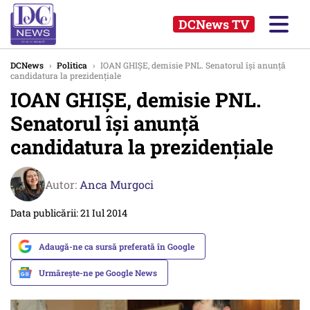
DCNews TV
DCNews
›
Politica
›
IOAN GHIȘE, demisie PNL. Senatorul își anunță
candidatura la prezidențiale
IOAN GHIȘE, demisie PNL.
Senatorul își anunță
candidatura la prezidențiale
Autor:
Anca Murgoci
Data publicării: 21 Iul 2014
Adaugă-ne ca sursă preferată în Google
Urmărește-ne pe Google News