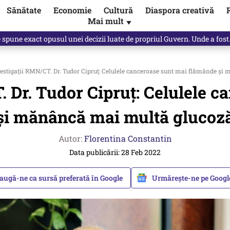
Sănătate
Economie
Cultură
Diaspora creativă
Mai mult
▼
, public, lui Ilie Bolojan / video
estigații RMN/CT. Dr. Tudor Cipruț: Celulele canceroase sunt mai flămânde şi
. Dr. Tudor Cipruț: Celulele 
şi mănâncă mai multă glucoz
Autor:
Florentina Constantin
Data publicării: 28 Feb 2022
augă-ne ca sursă preferată în Google
Urmărește-ne pe Goog