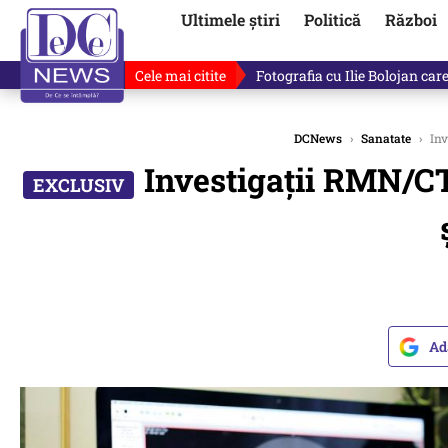
Ultimele știri
Politică
Război
Cele mai citite
Răzvan Dumitrescu îi cere scuze
DCNews
›
Sanatate
›
Inv
Investigații RMN/CT
Ad