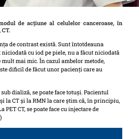
modul de acțiune al celulelor canceroase, în
 CT.
anţa de contrast există. Sunt întotdeauna
 niciodată cu iod pe piele, nu a făcut niciodată
te mult mai mic. În cazul ambelor metode,
te dificil de făcut unor pacienţi care au
sub dializă, se poate face totuşi. Pacientul
 şi la CT şi la RMN la care ştim că, în principiu,
La PET CT, se poate face cu injectare de
)