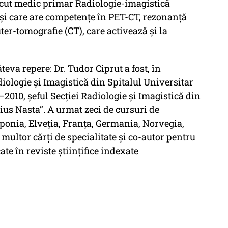
scut medic primar Radiologie-imagistică
 și care are competențe în PET-CT, rezonanță
r-tomografie (CT), care activează și la
eva repere: Dr. Tudor Ciprut a fost, în
iologie și Imagistică din Spitalul Universitar
–2010, șeful Secției Radiologie și Imagistică din
ius Nasta”. A urmat zeci de cursuri de
aponia, Elveția, Franța, Germania, Norvegia,
l multor cărți de specialitate și co-autor pentru
ate în reviste științifice indexate