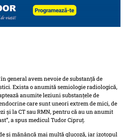
 în general avem nevoie de substanţă de
tici. Exista o anumită semiologie radiologică,
captează anumite leziuni substanţele de
 endocrine care sunt uneori extrem de mici, de
vezi și la CT sau RMN, pentru că au un anumit
ast”, a spus medicul Tudor Cipruț.
e şi mănâncă mai multă glucoză, iar izotopul