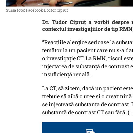
Sursa foto: Facebook Doctor Ciprut
Dr. Tudor Cipruț a vorbit despre 
contextul investigațiilor de tip RMN,
”Reacțiile alergice serioase la subst
temător la un pacient care nu s-a dat
o investigație CT. La RMN, riscul es
injectarea de substanţă de contrast es
insuficienţă renală.
La CT, să zicem, dacă un pacient este 
trebuie să aibă o uree şi o creatinină
se injectează substanţa de contrast. 
substanţă de contrast CT sau fără. (...