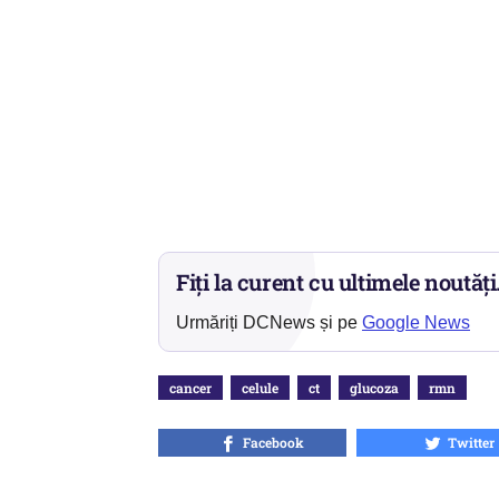
Fiți la curent cu ultimele noutăți
Urmăriți DCNews și pe
Google News
cancer
celule
ct
glucoza
rmn
Facebook
Twitter