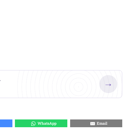
.
→
WhatsApp
Email