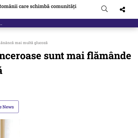
Românii care schimbă comunități
 mănâncă mai multă glucoză
canceroase sunt mai flămânde
ă
le News