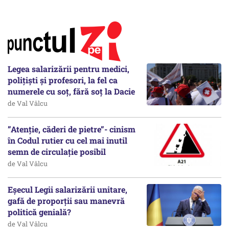
Legea salarizării pentru medici,
polițiști și profesori, la fel ca
numerele cu soț, fără soț la Dacie
de Val Vâlcu
”Atenție, căderi de pietre”- cinism
în Codul rutier cu cel mai inutil
semn de circulație posibil
de Val Vâlcu
Eșecul Legii salarizării unitare,
gafă de proporții sau manevră
politică genială?
de Val Vâlcu