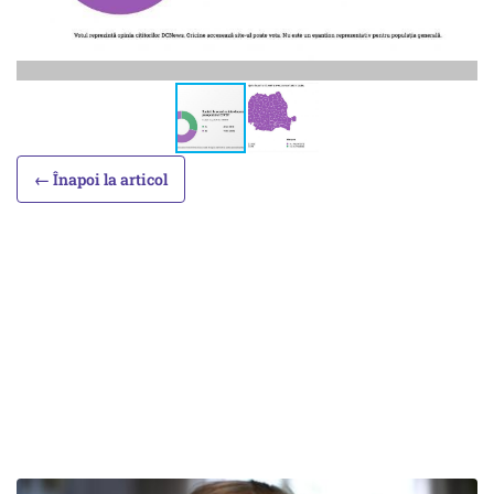
← Înapoi la articol