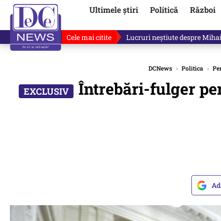
Ultimele știri
Politică
Război
Cele mai citite
Lucruri neștiute despre Mihai 
DCNews
›
Politica
›
Per
Întrebări-fulger pe
Ad