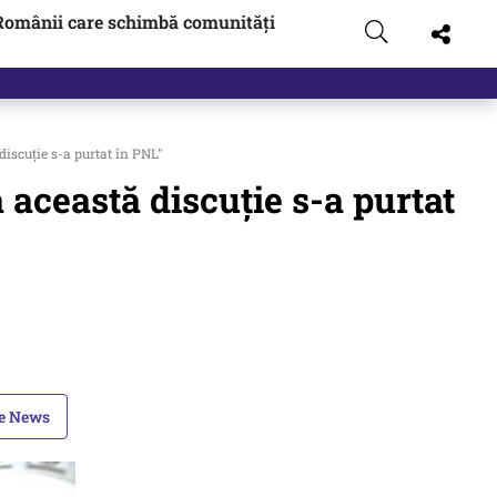
Românii care schimbă comunități
discuție s-a purtat în PNL"
 această discuție s-a purtat
le News