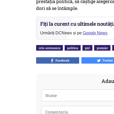
prestația politică, să câștige aleger
dori să se întâmple.
Fiți la curent cu ultimele noutăți
Urmăriți DCNews și pe
Google News
crin antonescu
politica
pnl
premier
Facebook
Twitter
Adau