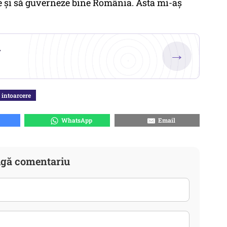
ile și să guverneze bine România. Asta mi-aș
.
→
intoarcere
WhatsApp
Email
gă comentariu