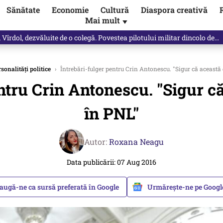
Sănătate
Economie
Cultură
Diaspora creativă
Mai mult
▼
Vîrdol, dezvăluite de o colegă. Povestea pilotului militar dincolo de…
sonalități politice
›
Întrebări-fulger pentru Crin Antonescu. "Sigur că această 
ntru Crin Antonescu. "Sigur că
în PNL"
Autor:
Roxana Neagu
Data publicării: 07 Aug 2016
augă-ne ca sursă preferată în Google
Urmărește-ne pe Goog