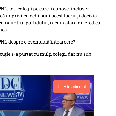
PNL, toți colegii pe care-i cunosc, inclusiv
ă ar privi cu ochi buni acest lucru și decizia
ci înăuntrul partidului, nici în afară nu cred că
rică.
n PNL despre o eventuală întoarcere?
cuție s-a purtat cu mulți colegi, dar nu sub
Citește articolul