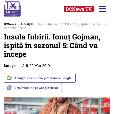
DCNews TV
DCNews
›
Lifestyle
›
Insula Iubirii. Ionuț Gojman, ispită în sezonul 5:
Când va începe
Insula Iubirii. Ionuț Gojman,
ispită în sezonul 5: Când va
începe
Data publicării: 22 Mar 2019
Adaugă-ne ca sursă preferată în Google
Urmărește-ne pe Google News