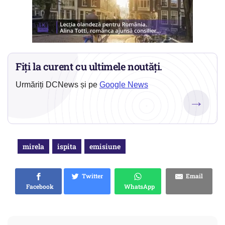
Fiți la curent cu ultimele noutăți.
Urmăriți DCNews și pe
Google News
→
mirela
ispita
emisiune
Twitter
Email
Facebook
WhatsApp