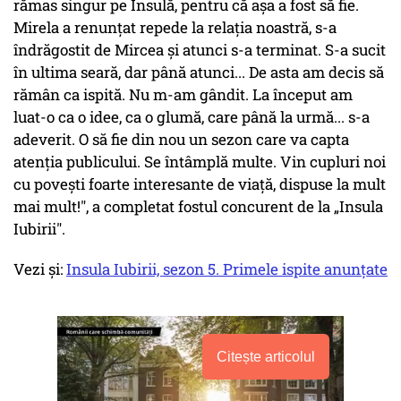
rămas singur pe Insulă, pentru că aşa a fost să fie.
Mirela a renunţat repede la relaţia noastră, s-a
îndrăgostit de Mircea şi atunci s-a terminat. S-a sucit
în ultima seară, dar până atunci... De asta am decis să
rămân ca ispită. Nu m-am gândit. La început am
luat-o ca o idee, ca o glumă, care până la urmă... s-a
adeverit. O să fie din nou un sezon care va capta
atenţia publicului. Se întâmplă multe. Vin cupluri noi
cu poveşti foarte interesante de viaţă, dispuse la mult
mai mult!", a completat fostul concurent de la „Insula
Iubirii".
Vezi și:
Insula Iubirii, sezon 5. Primele ispite anunțate
Citește articolul