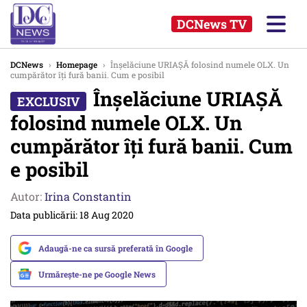
DCNews TV
DCNews
›
Homepage
›
Înșelăciune URIAȘĂ folosind numele OLX. Un
cumpărător îți fură banii. Cum e posibil
Înșelăciune URIAȘĂ
folosind numele OLX. Un
cumpărător îți fură banii. Cum
e posibil
Autor:
Irina Constantin
Data publicării: 18 Aug 2020
Adaugă-ne ca sursă preferată în Google
Urmărește-ne pe Google News