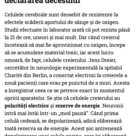
declararea decesului
Celulele cerebrale sunt deosebit de rezistente la
efectele scăderii aportului de sânge și de oxigen.
Studii efectuate în laborator arată că pot rezista până
la 21 de ore, uneori şi mai mult. Dar când creierul
încetează să mai fie aprovizionat cu oxigen, începe
să se acumuleze material toxic, iar acest lucru
omoară, de fapt, celulele creierului. Jens Dreier,
cercetător în neurologie experimentală la spitalul
Charité din Berlin, a conectat electrozi la creierele a
nouă pacienți care erau pe punctul de a muri. Acesta
a înregistrat ceea ce se petrece exact în momentul
opririi aparatelor. Se ştie că celulele creierului au
polarități electrice
și
rezerve de energie
. Neuronii
intră mai întâi într-un „mod pauză”. Când prima
celulă cedează, se depolarizează, adică eliberează
toată rezerva sa de energie. Acest șoc antrenează
depolarizarea unei celule vecine, care își eliberează,