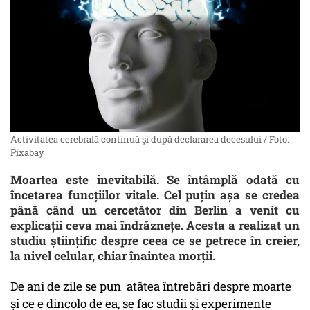
Activitatea cerebrală continuă şi după declararea decesului / Foto:
Pixabay
Moartea este inevitabilă. Se întâmplă odată cu
încetarea funcţiilor vitale. Cel puţin aşa se credea
până când un cercetător din Berlin a venit cu
explicaţii ceva mai îndrăzneţe. Acesta a realizat un
studiu științific despre ceea ce se petrece în creier,
la nivel celular, chiar înaintea morții.
De ani de zile se pun atâtea întrebări despre moarte
și ce e dincolo de ea, se fac studii şi experimente