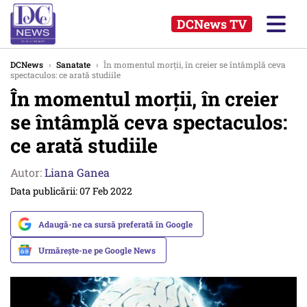
DCNews TV
DCNews
›
Sanatate
›
În momentul morții, în creier se întâmplă ceva
spectaculos: ce arată studiile
În momentul morții, în creier
se întâmplă ceva spectaculos:
ce arată studiile
Autor:
Liana Ganea
Data publicării: 07 Feb 2022
Adaugă-ne ca sursă preferată în Google
Urmărește-ne pe Google News