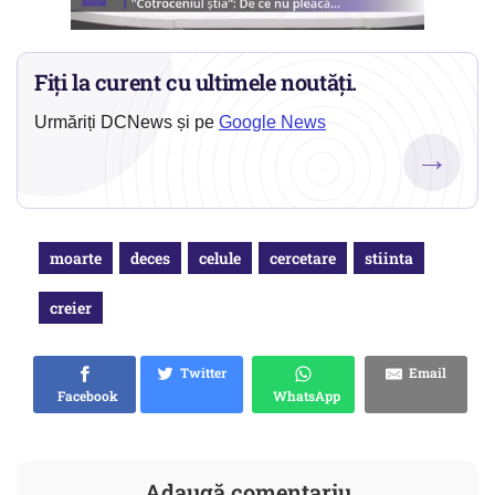
Fiți la curent cu ultimele noutăți.
Urmăriți DCNews și pe
Google News
→
moarte
deces
celule
cercetare
stiinta
creier
Twitter
Email
Facebook
WhatsApp
Adaugă comentariu