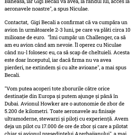
Băneasa, iar Gigi Becali va avea, la rândul lui, acces la
aeronavele noastre", a spus Niculae.
Contactat, Gigi Becali a confirmat că va cumpăra un
avion în următoarele 2-3 luni, pe care va plăti circa 10
milioane de euro. "Îmi cumpăr un Challenger, ca să
am eu avion când am nevoie. Îl operez cu Niculae
când nu-l folosesc eu, ca să scap de cheltuieli. Acesta
este doar începutul, iar dacă firma nu va avea
pierderi, ne extindem şi cu alte avioane", a mai spus
Becali.
"Vom putea acoperi tote zborurile către orice
destinaţie din Europa şi putem ajunge şi până în
Dubai. Avionul Howker are o autonomie de zbor de
5.200 de kilometri. Toate aeronavele au finisaje
ultramoderne, stewarzi şi piloţi cu experienţă. Avem
deja un pilot cu 17.000 de ore de zbor şi care a pilotat
chiar şi avionul preşedintelui Azerbaijanului", a mai