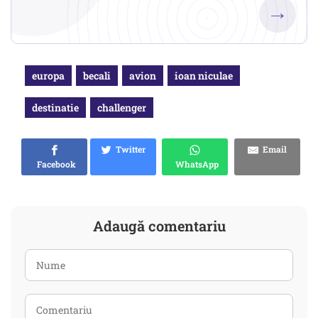
→
europa
becali
avion
ioan niculae
destinatie
challenger
Twitter
Email
Facebook
WhatsApp
Adaugă comentariu