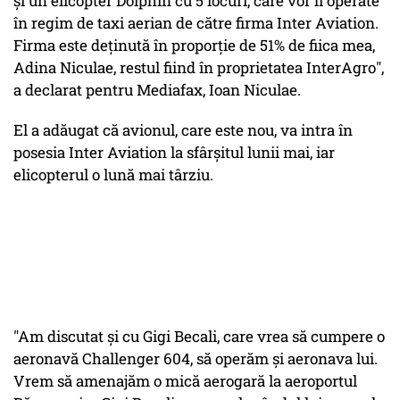
şi un elicopter Dolphin cu 5 locuri, care vor fi operate
în regim de taxi aerian de către firma Inter Aviation.
Firma este deţinută în proporţie de 51% de fiica mea,
Adina Niculae, restul fiind în proprietatea InterAgro",
a declarat pentru Mediafax, Ioan Niculae.
El a adăugat că avionul, care este nou, va intra în
posesia Inter Aviation la sfârşitul lunii mai, iar
elicopterul o lună mai târziu.
"Am discutat şi cu Gigi Becali, care vrea să cumpere o
aeronavă Challenger 604, să operăm şi aeronava lui.
Vrem să amenajăm o mică aerogară la aeroportul