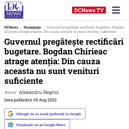
DCNews TV
DCNews
›
Homepage
›
Guvernul pregătește rectificări bugetare. Bogdan
Chirieac atrage atenția: Din cauza aceasta nu sunt venituri suficiente
Guvernul pregătește rectificări
bugetare. Bogdan Chirieac
atrage atenția: Din cauza
aceasta nu sunt venituri
suficiente
Autor:
Alexandru Negrici
Data publicării: 09 Aug 2022
Adaugă-ne ca sursă preferată în Google
Urmărește-ne pe Google News