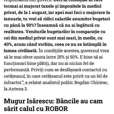
tocmai ai majorat taxele și impozitele în mediul
privat, de la 1 august, iar apoi mai faci o majorare în
ianuarie, tu vrei să ridici salariile anumitor bugetari
cu până la 50%? Înseamnă că nu ai legătură cu
realitatea. Veniturile bugetarilor în comparație cu
cei din mediul privat sunt mai mari, în medie, cu
40%, acum când vorbim, ceea ce nu se întâmplă în
lumea civilizată.
În condițiile acestea, guvernul vrea
să le mai ofere unora între 25% și 50%. E bine să ai
funcționari bine plătiți, dar nu ai niciun fel de
performanță. Priviți cum se desfășoară contactul cu
cetățeanul, în care cetățeanul este privit ca un fel de
infractor.”, a relatat analistul politic Bogdan Chirieac,
la Antena 3.
Mugur Isărescu: Băncile au cam
sărit calul cu ROBOR