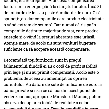
făcut-o, el are dreptate. Atât costă compensarea
facturilor la energie până la sfârșitul anului. Încă 31
de miliarde de lei sau peste 6 miliarde de euro. O să
spuneți: „da, dar companiile care produc electricitate
o vând extrem de scump”. Dar numai că risipa în
companiile deținute majoritar de stat, care produc
energie și o vând la prețuri aberante este uriașă.
Atenție mare, de acolo nu sunt venituri bugetare
suficiente ca să acopere această compensare.
Deocamdată toți furnizorii sunt în pragul
falimentului, fiindcă ei au o cotă de profit stabilită
prin lege și nu au primit compensații. Acolo este o
problemă, de aceea au amenințat cu oprirea
curentului. Au datorii de sute de milioane de euro la
bănci private și n-ai ce să faci din acest punct de
vedere, iar aici, apropo de Ministerul Muncii, putem
observa decuplarea totală de realitate a celor
responsabili din guvern.
Deci în condițiile în care