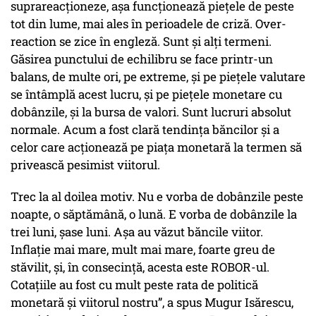
suprareacționeze, așa funcționează piețele de peste
tot din lume, mai ales în perioadele de criză. Over-
reaction se zice în engleză. Sunt și alți termeni.
Găsirea punctului de echilibru se face printr-un
balans, de multe ori, pe extreme, și pe piețele valutare
se întâmplă acest lucru, și pe piețele monetare cu
dobânzile, și la bursa de valori. Sunt lucruri absolut
normale. Acum a fost clară tendința băncilor și a
celor care acționează pe piața monetară la termen să
privească pesimist viitorul.
Trec la al doilea motiv. Nu e vorba de dobânzile peste
noapte, o săptămână, o lună. E vorba de dobânzile la
trei luni, șase luni. Așa au văzut băncile viitor.
Inflație mai mare, mult mai mare, foarte greu de
stăvilit, și, în consecință, acesta este ROBOR-ul.
Cotațiile au fost cu mult peste rata de politică
monetară și viitorul nostru”, a spus Mugur Isărescu,