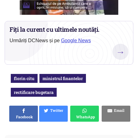
Fiți la curent cu ultimele noutăți.
Urmăriți DCNews și pe
Google News
→
florin citu
ministrul finantelor
rectificare bugetara
Twitter
Email
Facebook
WhatsApp