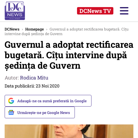
DCNews TV
DCNews
›
Homepage
›
Guvernul a adoptat rectificarea bugetară. Cîțu
intervine după ședința de Guvern
Guvernul a adoptat rectificarea
bugetară. Cîțu intervine după
ședința de Guvern
Autor:
Rodica Mitu
Data publicării: 23 Noi 2020
Adaugă-ne ca sursă preferată în Google
Urmărește-ne pe Google News