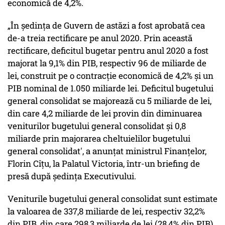
economică de 4,2%.
„În şedinţa de Guvern de astăzi a fost aprobată cea
de-a treia rectificare pe anul 2020. Prin această
rectificare, deficitul bugetar pentru anul 2020 a fost
majorat la 9,1% din PIB, respectiv 96 de miliarde de
lei, construit pe o contracţie economică de 4,2% şi un
PIB nominal de 1.050 miliarde lei. Deficitul bugetului
general consolidat se majorează cu 5 miliarde de lei,
din care 4,2 miliarde de lei provin din diminuarea
veniturilor bugetului general consolidat şi 0,8
miliarde prin majorarea cheltuielilor bugetului
general consolidat', a anunţat ministrul Finanţelor,
Florin Cîţu, la Palatul Victoria, într-un briefing de
presă după şedinţa Executivului.
Veniturile bugetului general consolidat sunt estimate
la valoarea de 337,8 miliarde de lei, respectiv 32,2%
din PIB, din care 298,3 miliarde de lei (28,4% din PIB)