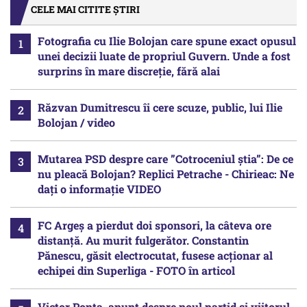
CELE MAI CITITE ȘTIRI
Fotografia cu Ilie Bolojan care spune exact opusul
unei decizii luate de propriul Guvern. Unde a fost
surprins în mare discreție, fără alai
Răzvan Dumitrescu îi cere scuze, public, lui Ilie
Bolojan / video
Mutarea PSD despre care ”Cotroceniul știa”: De ce
nu pleacă Bolojan? Replici Petrache - Chirieac: Ne
dați o informație VIDEO
FC Argeș a pierdut doi sponsori, la câteva ore
distanță. Au murit fulgerător. Constantin
Pănescu, găsit electrocutat, fusese acționar al
echipei din Superliga - FOTO în articol
Victor Ponta, anunț despre noul partid și viitorul