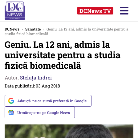
DCNews TV
DCNews
›
Sanatate
›
Geniu. La 12 ani, admis la universitate pentru a
studia fizică biomedicală
Geniu. La 12 ani, admis la
universitate pentru a studia
fizică biomedicală
Autor:
Steluța Indrei
Data publicării: 03 Aug 2018
Adaugă-ne ca sursă preferată în Google
Urmărește-ne pe Google News