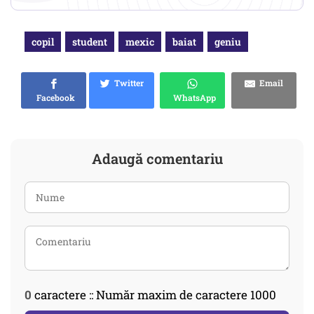
copil
student
mexic
baiat
geniu
Twitter
Email
Facebook
WhatsApp
Adaugă comentariu
0
caractere :: Număr maxim de caractere 1000