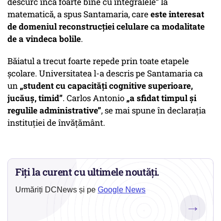
descurc încă foarte bine cu integralele”
la
matematică, a spus Santamaria, care
este interesat
de domeniul reconstrucţiei celulare ca modalitate
de a vindeca bolile
.
Băiatul a trecut foarte repede prin toate etapele
şcolare. Universitatea l-a descris pe Santamaria ca
un
„student cu capacităţi cognitive superioare,
jucăuş, timid”
. Carlos Antonio
„a sfidat timpul şi
regulile administrative”
, se mai spune în declaraţia
instituţiei de învăţământ.
Fiți la curent cu ultimele noutăți.
Urmăriți DCNews și pe
Google News
→