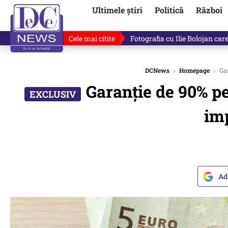
Ultimele știri
Politică
Război
Cele mai citite
Răzvan Dumitrescu îi cere scuze
DCNews
›
Homepage
›
Gar
Garanție de 90% p
imp
Ad