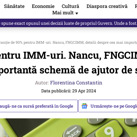
Sănătate
Economie
Cultură
Diaspora creativă
Mai mult
▼
, public, lui Ilie Bolojan / video
anție de 90% pentru IMM-uri. Nancu, FNGCIMM, detalii despre cea mai importa
entru IMM-uri. Nancu, FNGCIM
ortantă schemă de ajutor de 
Autor:
Florentina Constantin
Data publicării: 29 Apr 2024
augă-ne ca sursă preferată în Google
Urmărește-ne pe Goog