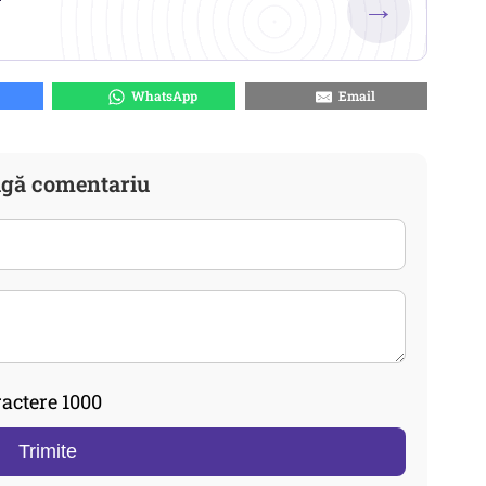
→
WhatsApp
Email
gă comentariu
actere 1000
Trimite