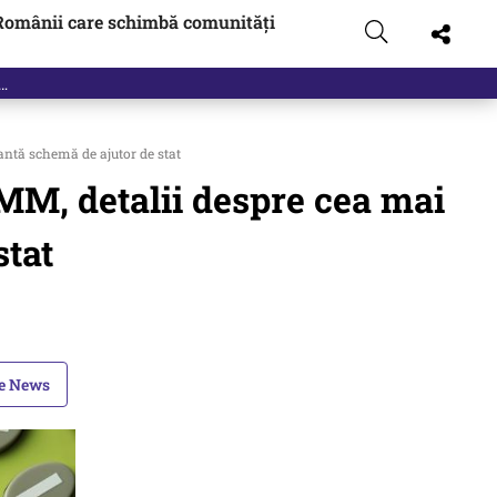
Românii care schimbă comunități
ntă schemă de ajutor de stat
M, detalii despre cea mai
stat
le News