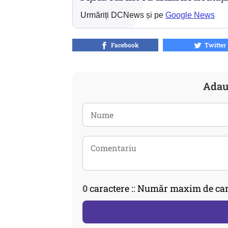
Urmăriți DCNews și pe
Google News
Facebook
Twitter
Adau
0
caractere :: Număr maxim de car