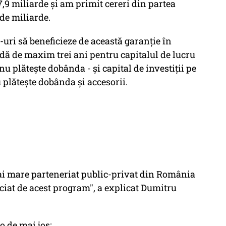
,9 miliarde şi am primit cereri din partea
 de miliarde.
ri să beneficieze de această garanţie în
adă de maxim trei ani pentru capitalul de lucru
nu plăteşte dobânda - şi capital de investiţii pe
 plăteşte dobânda şi accesorii.
ai mare parteneriat public-privat din România
ciat de acest program", a explicat Dumitru
o de mai jos: