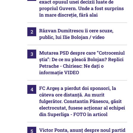
exact opusul unei decizii luate de
propriul Guvern. Unde a fost surprins
în mare discreție, fără alai
Răzvan Dumitrescu îi cere scuze,
public, lui Ilie Bolojan / video
Mutarea PSD despre care ”Cotroceniul
știa”: De ce nu pleacă Bolojan? Replici
Petrache - Chirieac: Ne dați o
informație VIDEO
FC Argeș a pierdut doi sponsori, la
câteva ore distanță. Au murit
fulgerător. Constantin Pănescu, găsit
electrocutat, fusese acționar al echipei
din Superliga - FOTO în articol
Victor Ponta, anunț despre noul partid