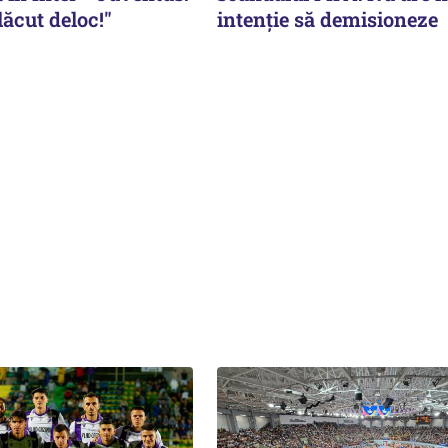
ăcut deloc!"
intenție să demisioneze