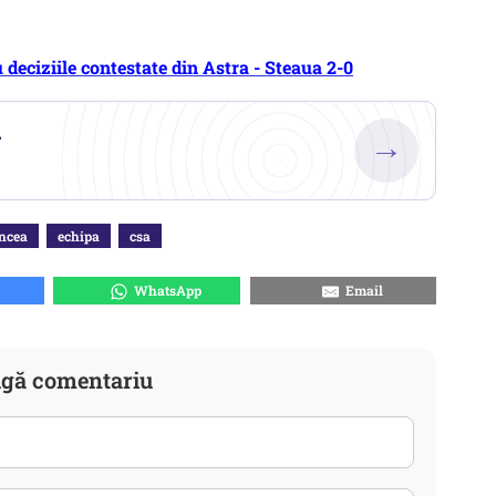
u deciziile contestate din Astra - Steaua 2-0
.
→
ncea
echipa
csa
WhatsApp
Email
gă comentariu