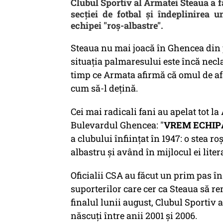
Clubul Sportiv al Armatei Steaua a 
secției de fotbal și îndeplinirea 
echipei "roș-albastre".
Steaua nu mai joacă în Ghencea din pr
situația palmaresului este încă neclar
timp ce Armata afirmă că omul de afa
cum să-l dețină.
Cei mai radicali fani au apelat tot la
Bulevardul Ghencea: "
VREM ECHIP
a clubului înființat în 1947: o stea r
albastru și având în mijlocul ei liter
Oficialii CSA au făcut un prim pas în
suporterilor care cer ca Steaua să r
finalul lunii august, Clubul Sportiv 
născuți între anii 2001 și 2006.