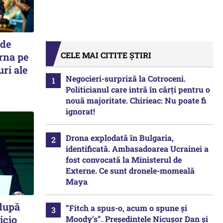
 de
CELE MAI CITITE ȘTIRI
urna pe
uri ale
Negocieri-surpriză la Cotroceni.
Politicianul care intră în cărți pentru o
nouă majoritate. Chirieac: Nu poate fi
ignorat!
Drona explodată în Bulgaria,
identificată. Ambasadoarea Ucrainei a
fost convocată la Ministerul de
Externe. Ce sunt dronele-momeală
Maya
 după
”Fitch a spus-o, acum o spune și
icio
Moody’s”. Președintele Nicușor Dan și