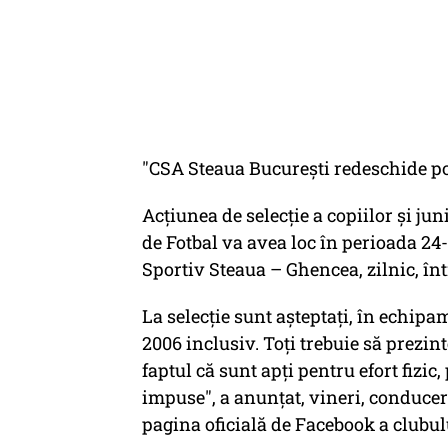
"
CSA Steaua București redeschide por
Acțiunea de selecție a copiilor și jun
de Fotbal va avea loc în perioada 24
Sportiv Steaua – Ghencea, zilnic, într
La selecție sunt așteptați, în echipam
2006 inclusiv. Toți trebuie să prezin
faptul că sunt apți pentru efort fizic
impuse"
, a anunțat, vineri, conduc
pagina oficială de Facebook a clubul