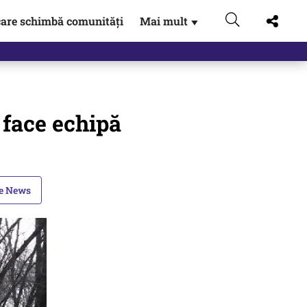
are schimbă comunități
Mai mult
▼
 Externe.…
 face echipă
le News