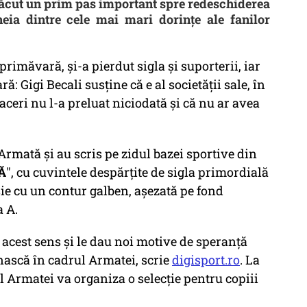
făcut un prim pas important spre redeschiderea
uneia dintre cele mai mari dorințe ale fanilor
imăvară, și-a pierdut sigla și suporterii, iar
ă: Gigi Becali susține că e al societății sale, în
ceri nu l-a preluat niciodată și că nu ar avea
 Armată și au scris pe zidul bazei sportive din
Ă
", cu cuvintele despărțite de sigla primordială
oșie cu un contur galben, așezată pe fond
a A.
 acest sens și le dau noi motive de speranță
enască în cadrul Armatei, scrie
digisport.ro
. La
al Armatei va organiza o selecție pentru copiii