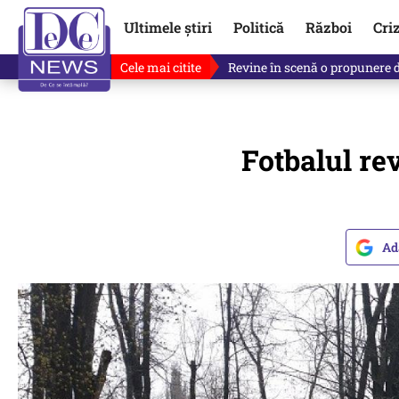
Ultimele știri
Politică
Război
Cri
Cele mai citite
Drona explodată în Bulgaria, 
Fotbalul re
Ad