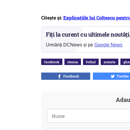
Citește și:
Explicațiile lui Colțescu pentr
Fiți la curent cu ultimele noutăți
Urmăriți DCNews și pe
Google News
facebook
steaua
fotbal
armata
ghe
Facebook
Twitter
Adau