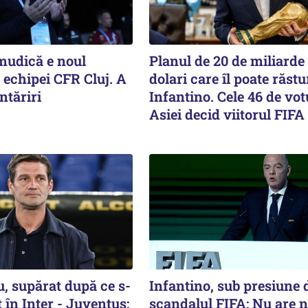
udică e noul
Planul de 20 de miliarde
 echipei CFR Cluj. A
dolari care îl poate răst
ntăriri
Infantino. Cele 46 de vot
Asiei decid viitorul FIFA
u, supărat după ce s-
Infantino, sub presiune
 în Inter - Juventus:
scandalul FIFA: Nu are n