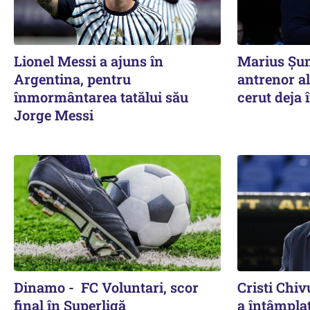
Lionel Messi a ajuns în
Marius Șum
Argentina, pentru
antrenor al
înmormântarea tatălui său
cerut deja î
Jorge Messi
Dinamo - FC Voluntari, scor
Cristi Chiv
final în Superligă
a întâmplat