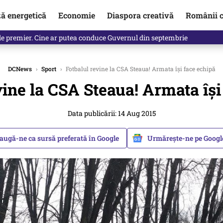
ză energetică
Economie
Diaspora creativă
Românii c
identificată. Ambasadoarea Ucrainei a fost convocată la Ministerul de
DCNews
›
Sport
›
Fotbalul revine la CSA Steaua! Armata își face echipă
vine la CSA Steaua! Armata își
Data publicării: 14 Aug 2015
augă-ne ca sursă preferată în Google
Urmărește-ne pe Goog