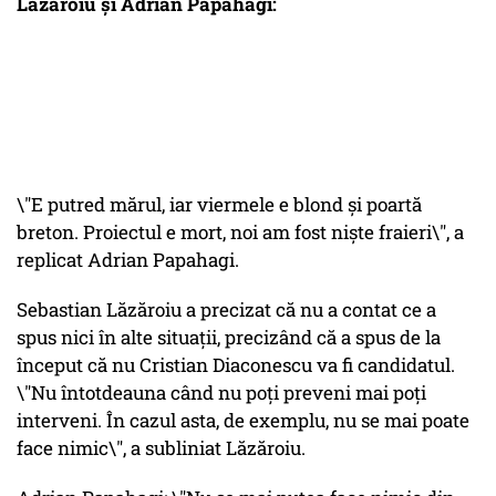
Lăzăroiu și Adrian Papahagi:
\"E putred mărul, iar viermele e blond și poartă
breton. Proiectul e mort, noi am fost niște fraieri\", a
replicat Adrian Papahagi.
Sebastian Lăzăroiu a precizat că nu a contat ce a
spus nici în alte situații, precizând că a spus de la
început că nu Cristian Diaconescu va fi candidatul.
\"Nu întotdeauna când nu poți preveni mai poți
interveni. În cazul asta, de exemplu, nu se mai poate
face nimic\", a subliniat Lăzăroiu.