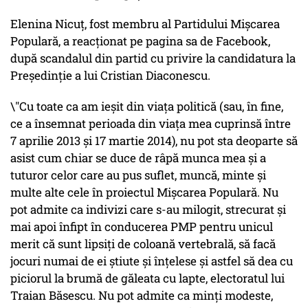
Elenina Nicuț, fost membru al Partidului Mișcarea
Populară, a reacționat pe pagina sa de Facebook,
după scandalul din partid cu privire la candidatura la
Președinție a lui Cristian Diaconescu.
\"Cu toate ca am ieșit din viața politică (sau, în fine,
ce a însemnat perioada din viața mea cuprinsă între
7 aprilie 2013 și 17 martie 2014), nu pot sta deoparte să
asist cum chiar se duce de râpă munca mea și a
tuturor celor care au pus suflet, muncă, minte și
multe alte cele în proiectul Mișcarea Populară. Nu
pot admite ca indivizi care s-au milogit, strecurat și
mai apoi înfipt în conducerea PMP pentru unicul
merit că sunt lipsiți de coloană vertebrală, să facă
jocuri numai de ei știute și înțelese și astfel să dea cu
piciorul la brumă de găleata cu lapte, electoratul lui
Traian Băsescu. Nu pot admite ca minți modeste,