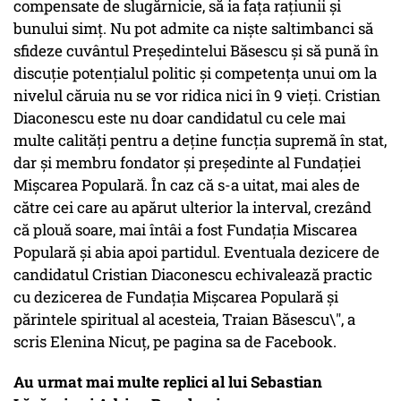
compensate de slugărnicie, să ia fața rațiunii și
bunului simț. Nu pot admite ca niște saltimbanci să
sfideze cuvântul Președintelui Băsescu și să pună în
discuție potențialul politic și competența unui om la
nivelul căruia nu se vor ridica nici în 9 vieți. Cristian
Diaconescu este nu doar candidatul cu cele mai
multe calități pentru a deține funcția supremă în stat,
dar și membru fondator și președinte al Fundației
Mișcarea Populară. În caz că s-a uitat, mai ales de
către cei care au apărut ulterior la interval, crezând
că plouă soare, mai întâi a fost Fundația Miscarea
Populară și abia apoi partidul. Eventuala dezicere de
candidatul Cristian Diaconescu echivalează practic
cu dezicerea de Fundația Mișcarea Populară și
părintele spiritual al acesteia, Traian Băsescu\", a
scris Elenina Nicuț, pe pagina sa de Facebook.
Au urmat mai multe replici al lui Sebastian