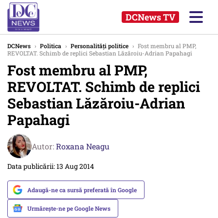
DCNews TV
DCNews
›
Politica
›
Personalități politice
›
Fost membru al PMP,
REVOLTAT. Schimb de replici Sebastian Lăzăroiu-Adrian Papahagi
Fost membru al PMP,
REVOLTAT. Schimb de replici
Sebastian Lăzăroiu-Adrian
Papahagi
Autor:
Roxana Neagu
Data publicării: 13 Aug 2014
Adaugă-ne ca sursă preferată în Google
Urmărește-ne pe Google News