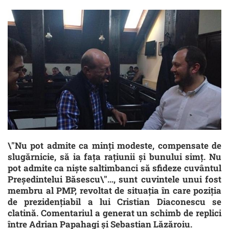
\"Nu pot admite ca minți modeste, compensate de
slugărnicie, să ia fața rațiunii și bunului simț. Nu
pot admite ca niște saltimbanci să sfideze cuvântul
Președintelui Băsescu\"..., sunt cuvintele unui fost
membru al PMP, revoltat de situația în care poziția
de prezidențiabil a lui Cristian Diaconescu se
clatină. Comentariul a generat un schimb de replici
între Adrian Papahagi și Sebastian Lăzăroiu.