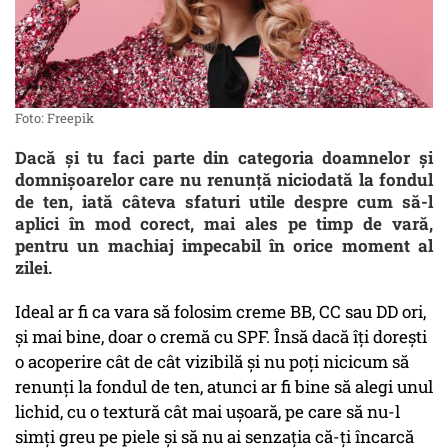
Foto: Freepik
Dacă și tu faci parte din categoria doamnelor şi
domnişoarelor care nu renunță niciodată la fondul
de ten, iată câteva sfaturi utile despre cum să-l
aplici în mod corect, mai ales pe timp de vară,
pentru un machiaj impecabil în orice moment al
zilei.
Ideal ar fi ca vara să folosim creme BB, CC sau DD ori,
şi mai bine, doar o cremă cu SPF. Însă dacă îţi doreşti
o acoperire cât de cât vizibilă şi nu poţi nicicum să
renunţi la fondul de ten, atunci ar fi bine să alegi unul
lichid, cu o textură cât mai uşoară, pe care să nu-l
simţi greu pe piele şi să nu ai senzaţia că-ţi încarcă