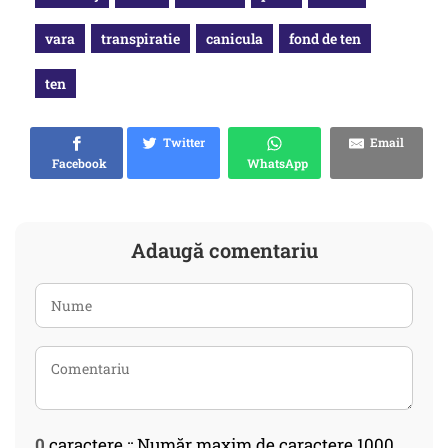
vara
transpiratie
canicula
fond de ten
ten
Twitter
Email
Facebook
WhatsApp
Adaugă comentariu
0
caractere :: Număr maxim de caractere 1000