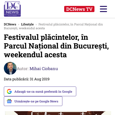
DCNews TV
DCNews
›
Lifestyle
›
Festivalul plăcintelor, în Parcul Naţional din
Bucureşti, weekendul acesta
Festivalul plăcintelor, în
Parcul Naţional din Bucureşti,
weekendul acesta
Autor:
Mihai Ciobanu
Data publicării: 31 Aug 2019
Adaugă-ne ca sursă preferată în Google
Urmărește-ne pe Google News