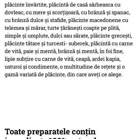
plăcinte învârtite, plăcintă de casă sârbeasca cu
dovleac, cu mere şi scorţişoară, cu brânză şi spanac,
cu brânză dulce şi stafide, plăcinte macedonene cu
telemea şi mărar, turte ţărăneşti coapte pe plită,
simple şi umplute, dulci sau sărate, plăcinte greceşti,
plăcinte tătare şi turcesti- suberek, plăcintă cu carne
de vită, paie şi mentă, brânză şi mentă, în foi fine,
lipie subţire cu carne de vită, ceapă, ardei kapia,
usturoi şi condimente, o multitudine de reţete şi o
gamă variată de plăcinte, din care aveţi ce alege.
Toate preparatele conţin