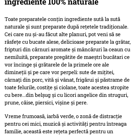
ingrediente 100% naturale
Toate preparatele conţin ingrediente sută la sută
naturale şi sunt preparate după reţetele tradiţionale.
Cei care nu și-au făcut alte planuri, pot veni să se
răsfețe cu bucate alese, delicioase preparate la grătar,
fripturi din cărnuri aromate și mâncăruri la ceaun cu
nemiluită, preparate pregătite de maeștri bucătari ce
vor încinge și grătarele de la primele ore ale
dimineții și pe care vor perpeli: sute de miţitei,
cârnați din porc, vită și vânat, frigărui și păstrame de
toate felurile, costițe și ciolane, toate acestea stropite
cu bere...din belșug și cu licori angelice din struguri,
prune, căise, piersici, vișine și pere.
Vreme frumoasă, iarbă verde, o zonă de distracție
pentru cei mici, muzică și activități pentru întreaga
familie, această este rețeta perfectă pentru un