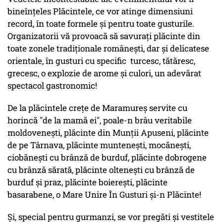
bineînţeles Plăcintele, ce vor atinge dimensiuni
record, în toate formele şi pentru toate gusturile.
Organizatorii vă provoacă să savuraţi plăcinte din
toate zonele tradiţionale româneşti, dar şi delicatese
orientale, în gusturi cu specific turcesc, tătăresc,
grecesc, o explozie de arome şi culori, un adevărat
spectacol gastronomic!
De la plăcintele creţe de Maramureş servite cu
horincă "de la mamă ei", poale-n brâu veritabile
moldoveneşti, plăcinte din Munţii Apuseni, plăcinte
de pe Târnava, plăcinte munteneşti, mocănești,
ciobăneşti cu brânză de burduf, plăcinte dobrogene
cu brânză sărată, plăcinte olteneşti cu brânză de
burduf şi praz, plăcinte boiereşti, plăcinte
basarabene, o Mare Unire În Gusturi şi-n Plăcinte!
Şi, special pentru gurmanzi, se vor pregăti şi vestitele