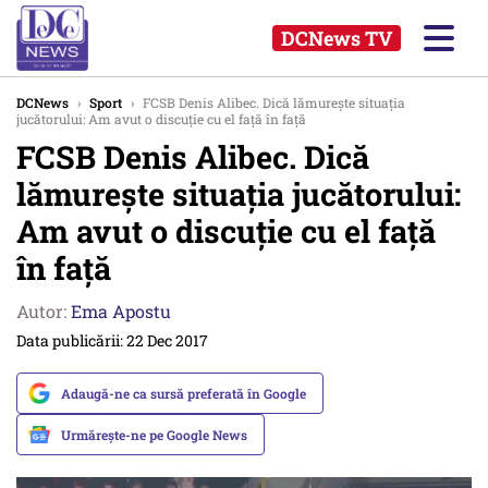
DCNews TV
DCNews
›
Sport
›
FCSB Denis Alibec. Dică lămurește situația
jucătorului: Am avut o discuţie cu el faţă în faţă
FCSB Denis Alibec. Dică
lămurește situația jucătorului:
Am avut o discuţie cu el faţă
în faţă
Autor:
Ema Apostu
Data publicării: 22 Dec 2017
Adaugă-ne ca sursă preferată în Google
Urmărește-ne pe Google News