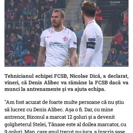
Tehnicianul echipei FCSB, Nicolae Dică, a declarat,
vineri, că Denis Alibec va rămâne la FCSB dacă va
munci la antrenamente şi va ajuta echipa.
"Am fost acuzat de foarte multe persoane că nu ştiu
să lucrez cu Denis Alibec. Aşa o fi. Dar, cu mine
antrenor, Bizonul a marcat 12 goluri şi a devenit
golgheterul Stelei, Tănase este al doilea marcator, cu
9 goluri, Man, care anul trecut nu juca, a înscris şase