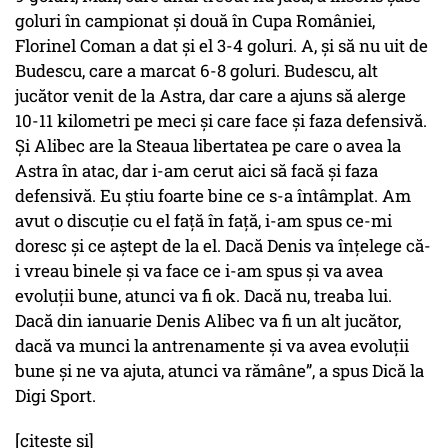
goluri în campionat şi două în Cupa României,
Florinel Coman a dat şi el 3-4 goluri. A, şi să nu uit de
Budescu, care a marcat 6-8 goluri. Budescu, alt
jucător venit de la Astra, dar care a ajuns să alerge
10-11 kilometri pe meci şi care face şi faza defensivă.
Şi Alibec are la Steaua libertatea pe care o avea la
Astra în atac, dar i-am cerut aici să facă şi faza
defensivă. Eu ştiu foarte bine ce s-a întâmplat. Am
avut o discuţie cu el faţă în faţă, i-am spus ce-mi
doresc şi ce aştept de la el. Dacă Denis va înţelege că-
i vreau binele şi va face ce i-am spus şi va avea
evoluţii bune, atunci va fi ok. Dacă nu, treaba lui.
Dacă din ianuarie Denis Alibec va fi un alt jucător,
dacă va munci la antrenamente şi va avea evoluţii
bune şi ne va ajuta, atunci va rămâne”, a spus Dică la
Digi Sport.
[citeste si]