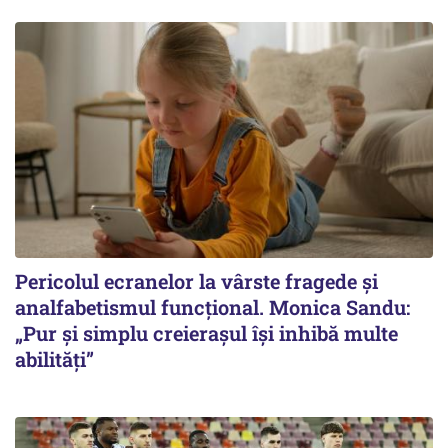
Pericolul ecranelor la vârste fragede și
analfabetismul funcțional. Monica Sandu:
„Pur și simplu creierașul își inhibă multe
abilități”