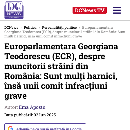
DCNews TV
DCNews
›
Politica
›
Personalități politice
›
Europarlamentara
Georgiana Teodorescu (ECR), despre muncitorii străini din România: Sunt
mulți harnici, însă unii comit infracțiuni grave
Europarlamentara Georgiana
Teodorescu (ECR), despre
muncitorii străini din
România: Sunt mulți harnici,
însă unii comit infracțiuni
grave
Autor:
Ema Apostu
Data publicării: 02 Iun 2025
Adaugă-ne ca sursă preferată în Google