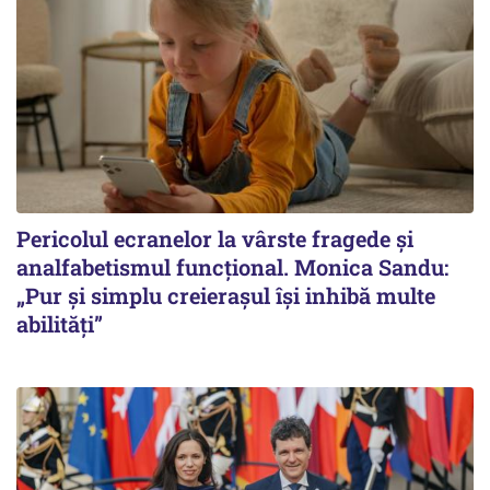
Pericolul ecranelor la vârste fragede și
analfabetismul funcțional. Monica Sandu:
„Pur și simplu creierașul își inhibă multe
abilități”