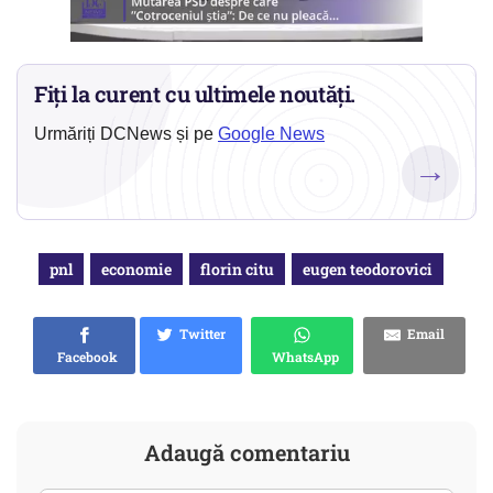
Fiți la curent cu ultimele noutăți.
Urmăriți DCNews și pe
Google News
→
pnl
economie
florin citu
eugen teodorovici
Twitter
Email
Facebook
WhatsApp
Adaugă comentariu