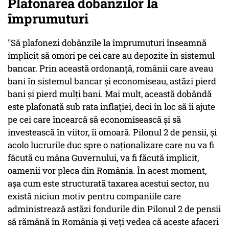
Plafonarea dobânzilor la
împrumuturi
"Să plafonezi dobânzile la împrumuturi înseamnă
implicit să omori pe cei care au depozite în sistemul
bancar. Prin această ordonanţă, românii care aveau
bani în sistemul bancar şi economiseau, astăzi pierd
bani şi pierd mulţi bani. Mai mult, această dobândă
este plafonată sub rata inflaţiei, deci în loc să îi ajute
pe cei care încearcă să economisească şi să
investească în viitor, îi omoară. Pilonul 2 de pensii, şi
acolo lucrurile duc spre o naţionalizare care nu va fi
făcută cu mâna Guvernului, va fi făcută implicit,
oamenii vor pleca din România. În acest moment,
aşa cum este structurată taxarea acestui sector, nu
există niciun motiv pentru companiile care
administrează astăzi fondurile din Pilonul 2 de pensii
să rămână în România şi veţi vedea că aceste afaceri