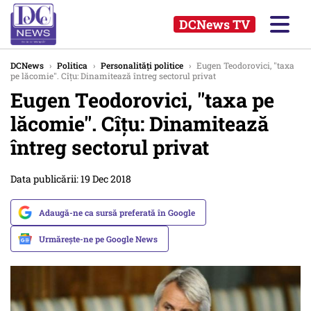
DCNews TV
DCNews
›
Politica
›
Personalități politice
›
Eugen Teodorovici, ''taxa
pe lăcomie''. Cîțu: Dinamitează întreg sectorul privat
Eugen Teodorovici, ''taxa pe
lăcomie''. Cîțu: Dinamitează
întreg sectorul privat
Data publicării: 19 Dec 2018
Adaugă-ne ca sursă preferată în Google
Urmărește-ne pe Google News