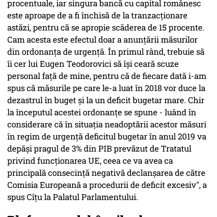
procentuale, iar singura bancă cu capital românesc
este aproape de a fi închisă de la tranzacţionare
astăzi, pentru că se apropie scăderea de 15 procente.
Cam acesta este efectul doar a anunţării măsurilor
din ordonanţa de urgenţă. În primul rând, trebuie să
îi cer lui Eugen Teodorovici să îşi ceară scuze
personal faţă de mine, pentru că de fiecare dată i-am
spus că măsurile pe care le-a luat în 2018 vor duce la
dezastrul în buget şi la un deficit bugetar mare. Chir
la începutul acestei ordonanţe se spune - luând în
considerare că în situaţia neadoptării acestor măsuri
în regim de urgenţă deficitul bugetar în anul 2019 va
depăşi pragul de 3% din PIB prevăzut de Tratatul
privind funcţionarea UE, ceea ce va avea ca
principală consecinţă negativă declanşarea de către
Comisia Europeană a procedurii de deficit excesiv", a
spus Cîţu la Palatul Parlamentului.