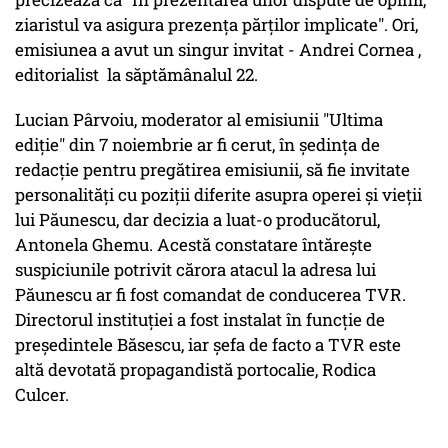
ziaristul va asigura prezenţa părţilor implicate". Ori,
emisiunea a avut un singur invitat - Andrei Cornea ,
editorialist la săptămânalul 22.
Lucian Pârvoiu, moderator al emisiunii "Ultima
ediţie" din 7 noiembrie ar fi cerut, în şedinţa de
redacţie pentru pregătirea emisiunii, să fie invitate
personalităţi cu poziţii diferite asupra operei şi vieţii
lui Păunescu, dar decizia a luat-o producătorul,
Antonela Ghemu. Acestă constatare întăreşte
suspiciunile potrivit cărora atacul la adresa lui
Păunescu ar fi fost comandat de conducerea TVR.
Directorul instituţiei a fost instalat în funcţie de
preşedintele Băsescu, iar şefa de facto a TVR este
altă devotată propagandistă portocalie, Rodica
Culcer.