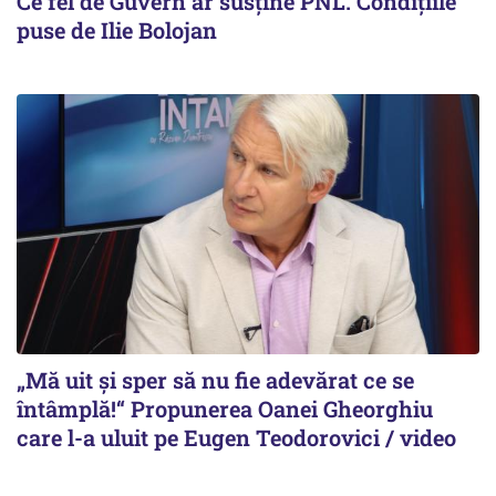
Ce fel de Guvern ar susține PNL. Condițiile
puse de Ilie Bolojan
„Mă uit și sper să nu fie adevărat ce se
întâmplă!“ Propunerea Oanei Gheorghiu
care l-a uluit pe Eugen Teodorovici / video