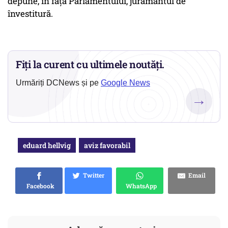
depune, în fața Parlamentului, jurământul de
învestitură.
Fiți la curent cu ultimele noutăți.
Urmăriți DCNews și pe
Google News
→
eduard hellvig
aviz favorabil
Twitter
Email
Facebook
WhatsApp