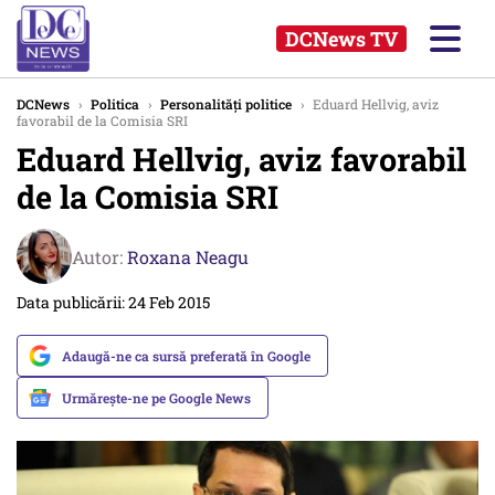
DCNews TV
DCNews
›
Politica
›
Personalități politice
›
Eduard Hellvig, aviz
favorabil de la Comisia SRI
Eduard Hellvig, aviz favorabil
de la Comisia SRI
Autor:
Roxana Neagu
Data publicării: 24 Feb 2015
Adaugă-ne ca sursă preferată în Google
Urmărește-ne pe Google News