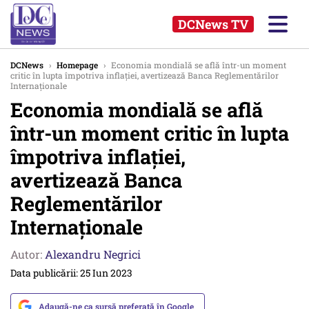
DCNews TV
DCNews
›
Homepage
›
Economia mondială se află într-un moment
critic în lupta împotriva inflației, avertizează Banca Reglementărilor
Internaționale
Economia mondială se află
într-un moment critic în lupta
împotriva inflației,
avertizează Banca
Reglementărilor
Internaționale
Autor:
Alexandru Negrici
Data publicării: 25 Iun 2023
Adaugă-ne ca sursă preferată în Google