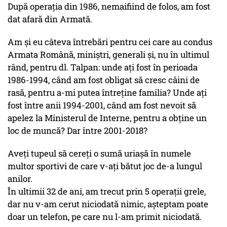
După operaţia din 1986, nemaifiind de folos, am fost
dat afară din Armată.
Am şi eu câteva întrebări pentru cei care au condus
Armata Română, miniştri, generali şi, nu în ultimul
rând, pentru dl. Talpan: unde aţi fost în perioada
1986-1994, când am fost obligat să cresc câini de
rasă, pentru a-mi putea întreţine familia? Unde aţi
fost între anii 1994-2001, când am fost nevoit să
apelez la Ministerul de Interne, pentru a obţine un
loc de muncă? Dar între 2001-2018?
Aveţi tupeul să cereţi o sumă uriaşă în numele
multor sportivi de care v-aţi bătut joc de-a lungul
anilor.
În ultimii 32 de ani, am trecut prin 5 operaţii grele,
dar nu v-am cerut niciodată nimic, aşteptam poate
doar un telefon, pe care nu l-am primit niciodată.