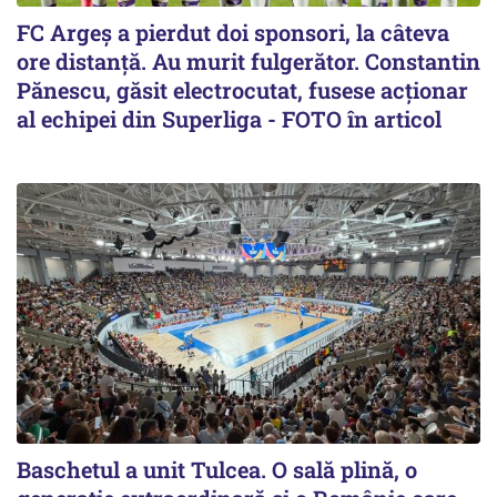
FC Argeș a pierdut doi sponsori, la câteva
ore distanță. Au murit fulgerător. Constantin
Pănescu, găsit electrocutat, fusese acționar
al echipei din Superliga - FOTO în articol
Baschetul a unit Tulcea. O sală plină, o