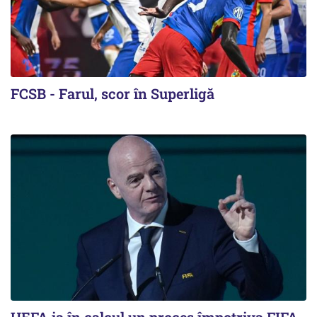
FCSB - Farul, scor în Superligă
UEFA ia în calcul un proces împotriva FIFA