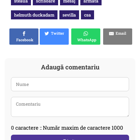
steaua
scrisoare
mesaj
armata
helmuth duckadam
sevilla
csa
Twitter
Email
Facebook
WhatsApp
Adaugă comentariu
0
caractere :: Număr maxim de caractere 1000