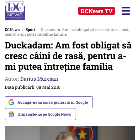
DCNews TV
DCNews
›
Sport
›
Duckadam: Am fost obligat să cresc câini de rasă,
pentru a-mi putea întreţine familia
Duckadam: Am fost obligat să
cresc câini de rasă, pentru a-
mi putea întreţine familia
Autor:
Darius Muresan
Data publicării: 08 Mai 2018
Adaugă-ne ca sursă preferată în Google
Urmărește-ne pe Google News