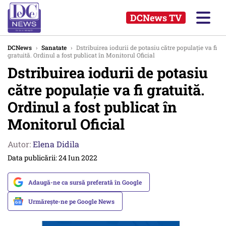
DCNews TV
DCNews
›
Sanatate
›
Dstribuirea iodurii de potasiu către populație va fi
gratuită. Ordinul a fost publicat în Monitorul Oficial
Dstribuirea iodurii de potasiu
către populație va fi gratuită.
Ordinul a fost publicat în
Monitorul Oficial
Autor:
Elena Didila
Data publicării: 24 Iun 2022
Adaugă-ne ca sursă preferată în Google
Urmărește-ne pe Google News