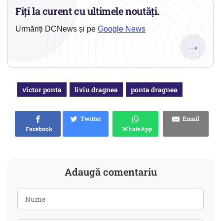
Fiți la curent cu ultimele noutăți.
Urmăriți DCNews și pe
Google News
→
victor ponta
liviu dragnea
ponta dragnea
Twitter
Email
Facebook
WhatsApp
Adaugă comentariu