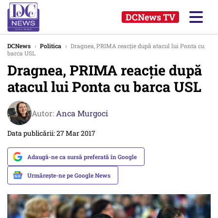
DCNews TV
DCNews
›
Politica
›
Dragnea, PRIMA reacție după atacul lui Ponta cu
barca USL
Dragnea, PRIMA reacție după
atacul lui Ponta cu barca USL
Autor:
Anca Murgoci
Data publicării: 27 Mar 2017
Adaugă-ne ca sursă preferată în Google
Urmărește-ne pe Google News