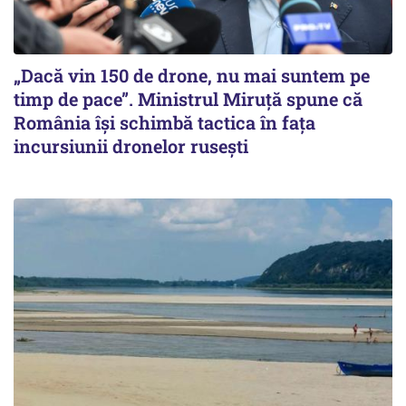
„Dacă vin 150 de drone, nu mai suntem pe
timp de pace”. Ministrul Miruţă spune că
România își schimbă tactica în fața
incursiunii dronelor rusești