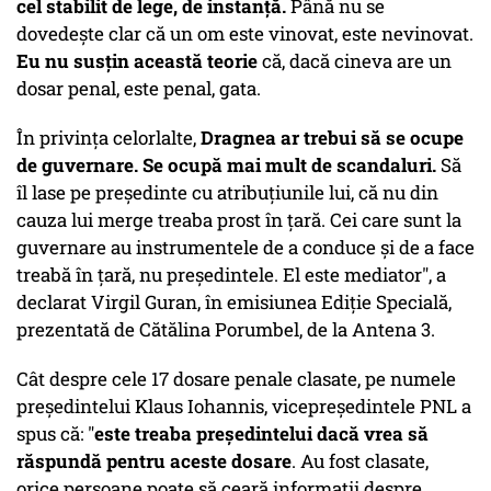
cel stabilit de lege, de instanţă.
Până nu se
dovedeşte clar că un om este vinovat, este nevinovat.
Eu nu susţin această teorie
că, dacă cineva are un
dosar penal, este penal, gata.
În privinţa celorlalte,
Dragnea ar trebui să se ocupe
de guvernare. Se ocupă mai mult de scandaluri.
Să
îl lase pe preşedinte cu atribuţiunile lui, că nu din
cauza lui merge treaba prost în ţară. Cei care sunt la
guvernare au instrumentele de a conduce şi de a face
treabă în țară, nu președintele. El este mediator", a
declarat Virgil Guran,
în emisiunea
Ediție Specială
,
prezentată de Cătălina Porumbel, de la Antena 3.
Cât despre cele 17 dosare penale clasate, pe numele
președintelui Klaus Iohannis, vicepreședintele PNL a
spus că: "
este treaba preşedintelui dacă vrea să
răspundă pentru aceste dosare
. Au fost clasate,
orice persoane poate să ceară informații despre