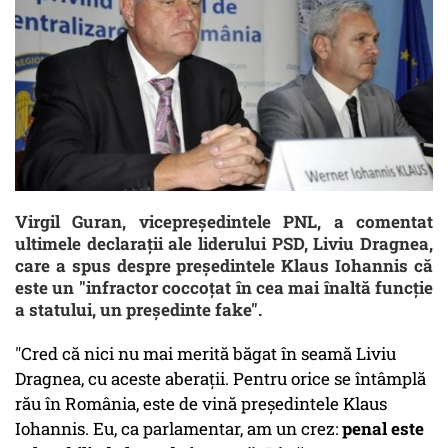
Virgil Guran, vicepreședintele PNL, a comentat
ultimele declarații ale liderului PSD, Liviu Dragnea,
care a spus despre preşedintele Klaus Iohannis că
este un "infractor coccoțat în cea mai înaltă funcţie
a statului, un preşedinte fake".
"
Cred că nici nu mai merită băgat în seamă Liviu
Dragnea, cu aceste aberaţii. Pentru orice se întâmplă
rău în România, este de vină preşedintele Klaus
Iohannis. Eu, ca parlamentar, am un crez:
penal este