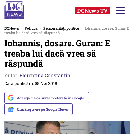
DCNews TV
DCNews
›
Politica
›
Personalități politice
›
Iohannis, dosare. Guran: E
treaba lui dacă vrea să răspundă
Iohannis, dosare. Guran: E
treaba lui dacă vrea să
răspundă
Autor:
Florentina Constantin
Data publicării: 08 Noi 2018
Adaugă-ne ca sursă preferată în Google
Urmărește-ne pe Google News