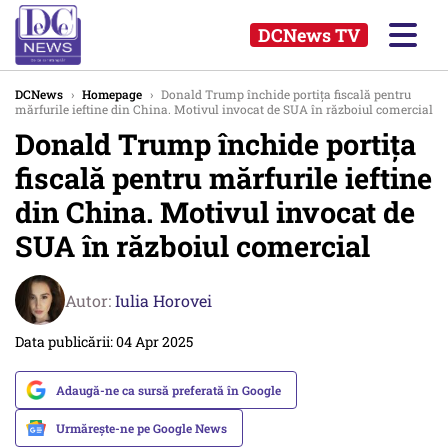
DCNews TV
DCNews
›
Homepage
›
Donald Trump închide portița fiscală pentru
mărfurile ieftine din China. Motivul invocat de SUA în războiul comercial
Donald Trump închide portița
fiscală pentru mărfurile ieftine
din China. Motivul invocat de
SUA în războiul comercial
Autor:
Iulia Horovei
Data publicării: 04 Apr 2025
Adaugă-ne ca sursă preferată în Google
Urmărește-ne pe Google News