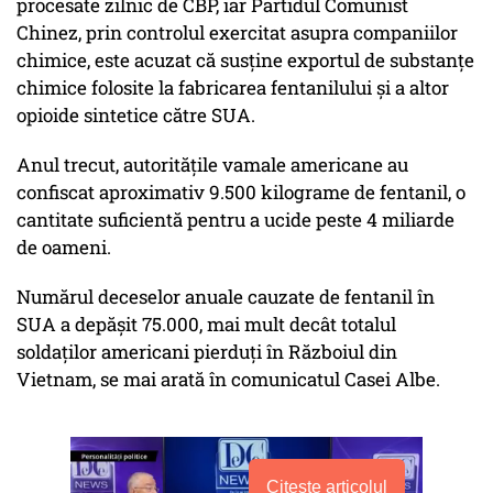
procesate zilnic de CBP, iar Partidul Comunist
Chinez, prin controlul exercitat asupra companiilor
chimice, este acuzat că susține exportul de substanțe
chimice folosite la fabricarea fentanilului și a altor
opioide sintetice către SUA.
Anul trecut, autoritățile vamale americane au
confiscat aproximativ 9.500 kilograme de fentanil, o
cantitate suficientă pentru a ucide peste 4 miliarde
de oameni.
Numărul deceselor anuale cauzate de fentanil în
SUA a depășit 75.000, mai mult decât totalul
soldaților americani pierduți în Războiul din
Vietnam, se mai arată în comunicatul Casei Albe.
Citește articolul